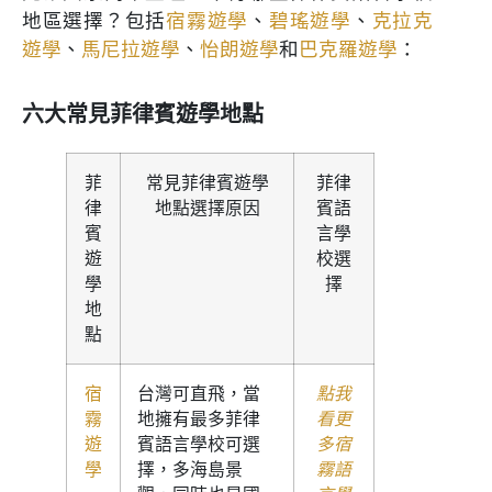
地區選擇？包括
宿霧遊學
、
碧瑤遊學
、
克拉克
遊學
、
馬尼拉遊學
、
怡朗遊學
和
巴克羅遊學
：
六大常見菲律賓遊學地點
菲
常見菲律賓遊學
菲律
律
地點選擇原因
賓語
賓
言學
遊
校選
學
擇
地
點
宿
台灣可直飛，當
點我
霧
地擁有最多菲律
看更
遊
賓語言學校可選
多宿
學
擇，多海島景
霧語