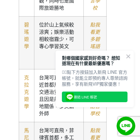
觀，同時也是國
言學
際旅遊勝地
校
碧
位於山上氣候較
點我
瑤
涼爽；娛樂活動
看更
遊
相較宿霧少，可
多碧
學
專心學習英文
瑤語
言學
對哪個國家感到好奇嗎？ 想知
校
道現在有什麼最新優惠嗎？
👇🏻點下方按鈕加入新飛 LINE 官方
帳號，就能立即預約專人尊榮諮詢
克
台灣可直飛，鄰
點我
服務，享有新飛VIP獨家優惠！
拉
近首都馬尼拉，
看更
克
交通治安良好，
多克
連結 LINE 帳號
遊
且因是前美軍基
拉克
學
地關係，多美籍
語言
外師
學校
馬
台灣可直飛，菲
點我
尼
律賓首都，多工
看更