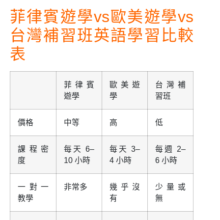
菲律賓遊學vs歐美遊學vs
台灣補習班英語學習比較
表
菲律賓
歐美遊
台灣補
遊學
學
習班
價格
中等
高
低
課程密
每天 6–
每天 3–
每週 2–
度
10 小時
4 小時
6 小時
一對一
非常多
幾乎沒
少量或
教學
有
無