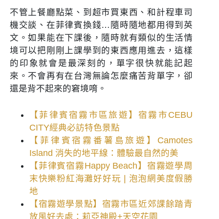
不管上餐廳點菜、到超市買東西、和計程車司
機交談、在菲律賓換錢…隨時隨地都用得到英
文。如果能在下課後，隨時就有類似的生活情
境可以把剛剛上課學到的東西應用進去，這樣
的印象就會是最深刻的，單字很快就能記起
來。不會再有在台灣無論怎麼痛苦背單字，卻
還是背不起來的窘境唷。
【菲律賓宿霧市區旅遊】宿霧市CEBU
CITY經典必訪特色景點
【菲律賓宿霧番薯島旅遊】Camotes
Island 消失的地平線：體驗最自然的美
【菲律賓宿霧Happy Beach】宿霧遊學周
末快樂粉紅海灘好好玩 | 泡泡網美度假勝
地
【宿霧遊學景點】宿霧市區近郊課餘踏青
放風好去處：莉亞神殿+天空花園