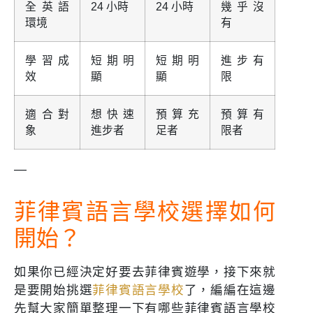
全英語
24 小時
24 小時
幾乎沒
環境
有
學習成
短期明
短期明
進步有
效
顯
顯
限
適合對
想快速
預算充
預算有
象
進步者
足者
限者
—
菲律賓語言學校選擇如何
開始？
如果你已經決定好要去菲律賓遊學，接下來就
是要開始挑選
菲律賓語言學校
了，編編在這邊
先幫大家簡單整理一下有哪些菲律賓語言學校