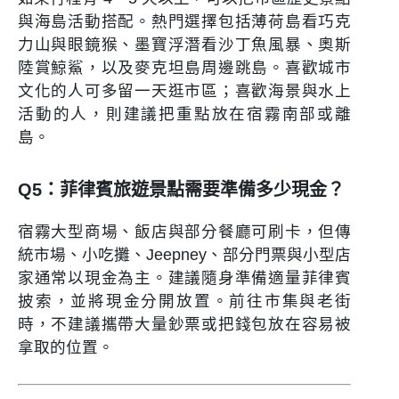
與海島活動搭配。熱門選擇包括薄荷島看巧克
力山與眼鏡猴、墨寶浮潛看沙丁魚風暴、奧斯
陸賞鯨鯊，以及麥克坦島周邊跳島。喜歡城市
文化的人可多留一天逛市區；喜歡海景與水上
活動的人，則建議把重點放在宿霧南部或離
島。
Q5：菲律賓旅遊景點需要準備多少現金？
宿霧大型商場、飯店與部分餐廳可刷卡，但傳
統市場、小吃攤、Jeepney、部分門票與小型店
家通常以現金為主。建議隨身準備適量菲律賓
披索，並將現金分開放置。前往市集與老街
時，不建議攜帶大量鈔票或把錢包放在容易被
拿取的位置。