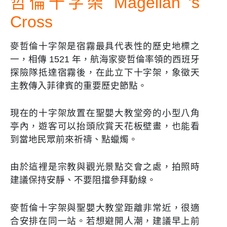
哲倫十字架 Magellan ‘s
Cross
麥哲倫十字架是宿霧最具代表性的歷史地標之
一，相傳 1521 年，航海家麥哲倫率領的西班牙
探險隊抵達宿霧後，在此立下十字架，象徵天
主教傳入菲律賓的重要歷史節點。
現在的十字架放置在聖嬰大教堂旁的小型八角
亭內，遊客可以抬頭欣賞天花板壁畫，也能看
到當地民眾前來祈禱、點蠟燭。
由於這裡是宗教與觀光景點交會之處，拍照時
建議保持安靜、不要阻擋參拜動線。
麥哲倫十字架與聖嬰大教堂距離非常近，很適
合安排在同一站。若想避開人潮，建議早上前