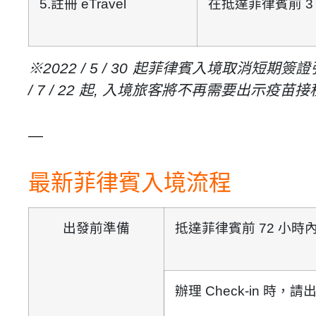
5.
註冊
eTravel
在抵達菲律賓
前
※2022 / 5 / 30 起菲律賓入境取消短期
/
7 /
22
起
,
入境旅客將不再需要出示疫苗接
—
最新菲律賓入境流程
出發前準備
抵達菲律賓
前 72 小時
辦理 Check-in 時，請