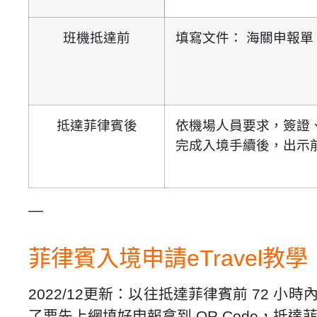
班機抵達前
填寫文件：
海關申報單（Cus
抵達菲律賓後
依機場人員要求，
簽證、
完成入境手續後，
出示
—
菲律賓入境
申請eTravel
教學
2022/12更新：以往抵達菲律賓前 72 
了要先上網填好申報拿到 QR Code，抵