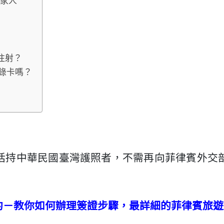
行家人
注射？
紀錄卡嗎？
光客， 包括持中華民國臺灣護照者，不需再向菲律賓
約－教你如何辦理簽證步驟，最詳細的菲律賓旅遊