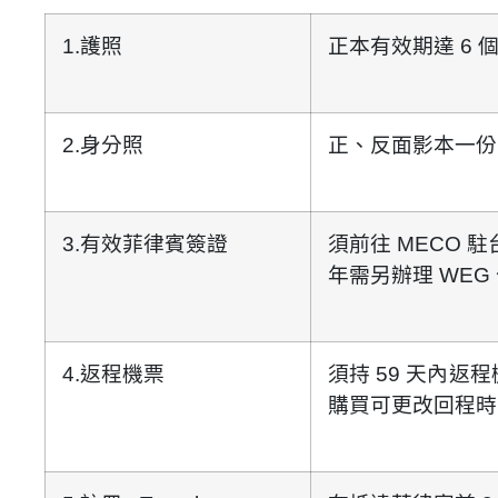
1.
護照
正本有效期達
6
2.
身分照
正、反面影本一份
3.
有效菲律賓簽證
須前往 MECO 
年需另辦理 WE
4.
返程機票
須持
59
天內
返程
購買可更改回程時