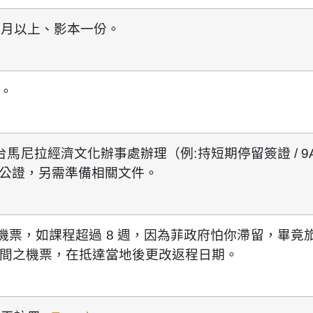
個月以上
、影本一份。
。
駐台馬尼拉經濟文化辦事處辦理（例:持短期停留簽證 / 9
G 公證，另需準備相關文件。
機票，如課程
超過
8
週
，因為菲政府怕你滯留，畢竟旅
間之機票，在抵達當地後更改返程日期。