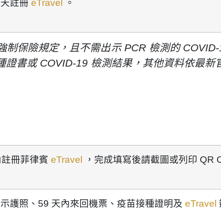
3
天
註冊
eTravel
。
簽證強制保險規定，且不需出示 PCR 檢測的 COVI
種證書或
COVID-19
檢測結果，
其他資料依最新
內
註冊菲律賓
eTravel
，完成填寫後
請截圖或列印 QR C
出示
護照、59 天內來回機票、疫苗接種證明及
eTravel