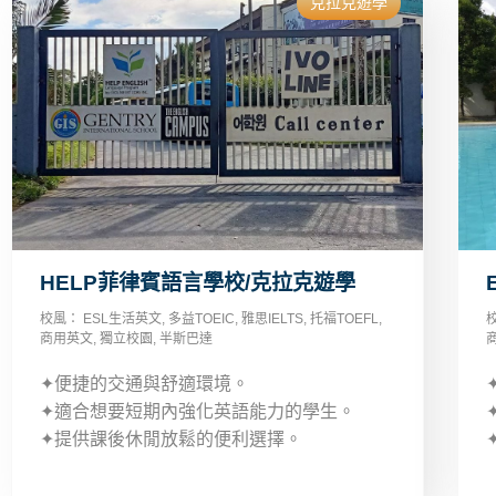
克拉克遊學
HELP菲律賓語言學校/克拉克遊學
校風：
ESL生活英文
,
多益TOEIC
,
雅思IELTS
,
托福TOEFL
,
商用英文
,
獨立校園
,
半斯巴達
✦便捷的交通與舒適環境。
✦適合想要短期內強化英語能力的學生。
✦提供課後休閒放鬆的便利選擇。