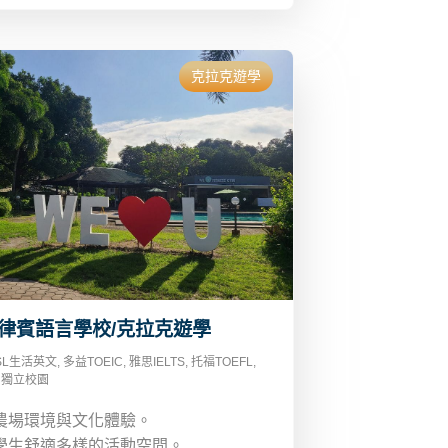
克拉克遊學
律賓語言學校/克拉克遊學
SL生活英文
,
多益TOEIC
,
雅思IELTS
,
托福TOEFL
,
,
獨立校園
農場環境與文化體驗。
學生舒適多樣的活動空間。