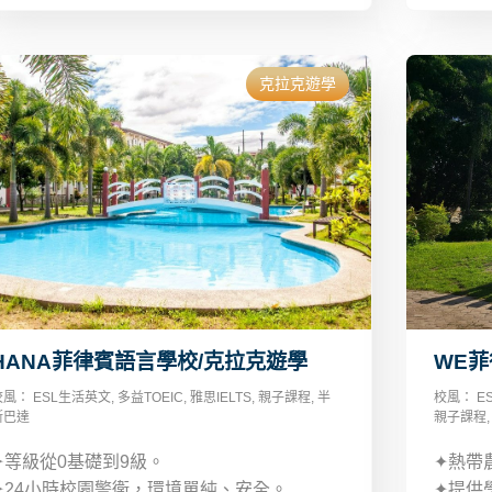
克拉克遊學
HANA菲律賓語言學校/克拉克遊學
WE菲
校風：
ESL生活英文
,
多益TOEIC
,
雅思IELTS
,
親子課程
,
半
校風：
E
斯巴達
親子課程
✦等級從0基礎到9級。
✦熱帶
✦24小時校園警衛，環境單純、安全。
✦提供