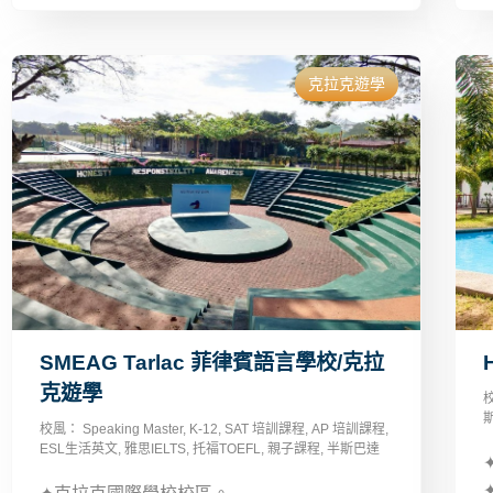
克拉克遊學
SMEAG Tarlac 菲律賓語言學校/克拉
克遊學
校風：
Speaking Master
,
K-12
,
SAT 培訓課程
,
AP 培訓課程
,
ESL生活英文
,
雅思IELTS
,
托福TOEFL
,
親子課程
,
半斯巴達