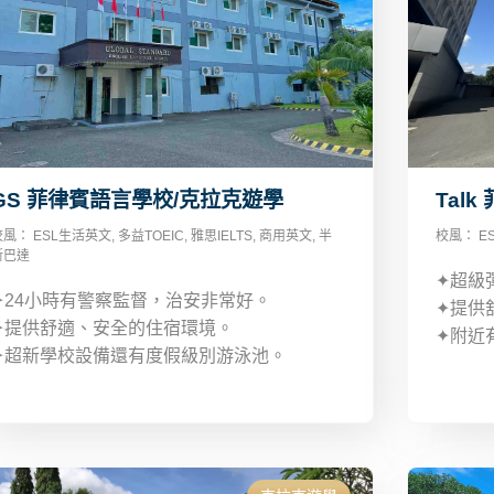
GS 菲律賓語言學校/克拉克遊學
Tal
校風：
ESL生活英文
,
多益TOEIC
,
雅思IELTS
,
商用英文
,
半
校風：
E
斯巴達
✦超級
✦24小時有警察監督，治安非常好。
✦提供
✦提供舒適、安全的住宿環境。
✦附近
✦超新學校設備還有度假級別游泳池。