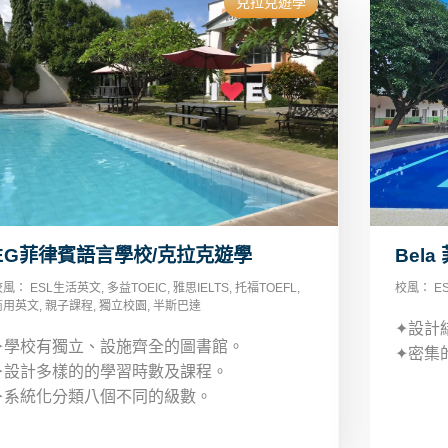
克拉克遊學
EG菲律賓語言學校/克拉克遊學
Bel
校風：
ESL生活英文
,
多益TOEIC
,
雅思IELTS
,
托福TOEFL
,
校風：
E
商用英文
,
親子課程
,
獨立校園
,
半斯巴達
✦設計
✦學校有獨立、設施齊全的圖書館。
✦密集
✦設計多樣的的學習時數及課程。
✦系統化分類八個不同的級數。