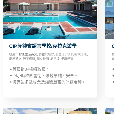
CIP菲律賓語言學校/克拉克遊學
校風：
ESL生活英文
,
多益TOEIC
,
雅思IELTS
,
托福TOEFL
,
商用英文
,
親子課程
,
獨立校園
,
斯巴達
,
半斯巴達
✦等級從0基礎到9級。
✦24小時校園警衛，環境單純、安全。
✦擁有最多數專業及經驗豐富的外籍老師。