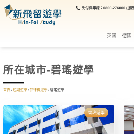
免付費專線：0800-276000 (服務時
英國
德國
所在城市-碧瑤遊學
首頁
短期遊學
菲律賓遊學
碧瑤遊學
/
/
/
碧瑤遊學