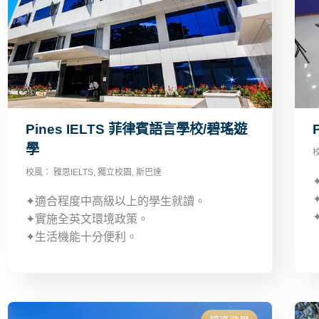
Pines IELTS 菲律賓語言學校/碧瑤遊
學
校風：
雅思IELTS
,
獨立校園
,
斯巴達
✦適合程度中高級以上的學生就讀。
✦實施全英文環境政策。
✦生活機能十分便利。