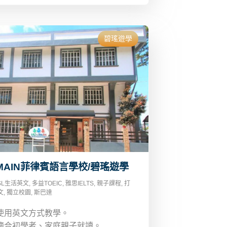
碧瑤遊學
 MAIN菲律賓語言學校/碧瑤遊學
SL生活英文
,
多益TOEIC
,
雅思IELTS
,
親子課程
,
打
文
,
獨立校園
,
斯巴達
使用英文方式教學。
適合初學者、家庭親子就讀。