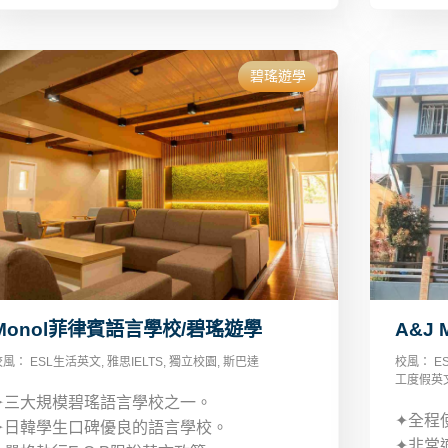
碧瑤遊學
Monol菲律賓語言學校/碧瑤遊學
A&J
校風：
ESL生活英文
,
雅思IELTS
,
獨立校園
,
斯巴達
校風：
E
工度假英
✦三大規模碧瑤語言學校之一。
✦全程
✦日韓學生口碑優良的語言學校。
✦非常