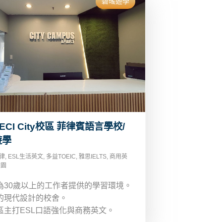
碧瑤遊學
BECI City校區 菲律賓語言學校/
遊學
律
,
ESL生活英文
,
多益TOEIC
,
雅思IELTS
,
商用英
校園
為30歲以上的工作者提供的學習環境。
的現代設計的校舍。
區主打ESL口語強化與商務英文。