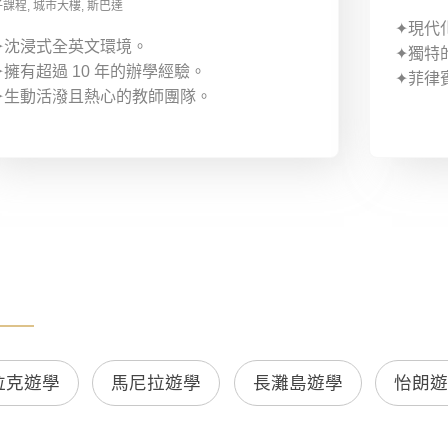
子課程
,
城市大樓
,
斯巴達
✦現代
✦沈浸式全英文環境。
✦獨特
✦擁有超過 10 年的辦學經驗。
✦菲律
✦生動活潑且熱心的教師團隊。
拉克遊學
馬尼拉遊學
長灘島遊學
怡朗遊