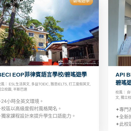
碧瑤遊學
BECI EOP菲律賓語言學校/碧瑤遊學
API 
碧瑤
校風：
ESL生活英文
,
多益TOEIC
,
雅思IELTS
,
打工度假英文
,
獨立校園
,
半斯巴達
校風：
自
文
,
獨立
✦24小時全英文環境。
✦校區以高級度假村風格聞名。
✦專門
✦獨家課程設計來提升學生口語能力。
✦全新
✦此校