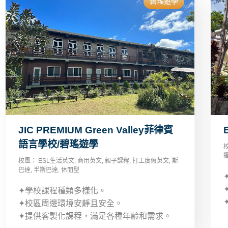
碧瑤遊學
JIC PREMIUM Green Valley菲律賓
語言學校/碧瑤遊學
校風：
ESL生活英文
,
商用英文
,
親子課程
,
打工度假英文
,
斯
巴達
,
半斯巴達
,
休閒型
✦學校課程種類多樣化。
✦校區周邊環境安靜且安全。
✦提供客製化課程，滿足各種年齡和需求。