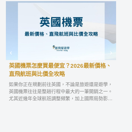
英國機票怎麼買最便宜？2026最新價格、
愛爾
直飛航班與比價全攻略
格與
如果你正在規劃前往英國，不論是旅遊還是遊學，
如果
英國機票往往是整趟行程中最大的一筆開銷之一。
學，
尤其近幾年全球航班調整頻繁，加上國際局勢影響
國與
航線與價格，讓不少人開始思考：到底什麼時候買
班選
最便宜？這篇文章會從實際價格、航班選擇、購買
需要
技巧到比價方式，完整整理 2026 年台灣飛英國的
間到
機票資訊。