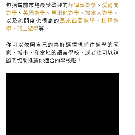
包括當前市場最受歡迎的
菲律賓遊學
、
愛爾蘭
遊學
、
英國遊學
、
馬爾他遊學
、
加拿大遊學
，
以及詢問度也很高的
馬來西亞遊學
、
杜拜遊
學
、
瑞士遊學
等。
你可以依照自己的喜好選擇想前往遊學的國
家、城市，和當地的語言學校，或者也可以請
顧問協助推薦你適合的學校喔！