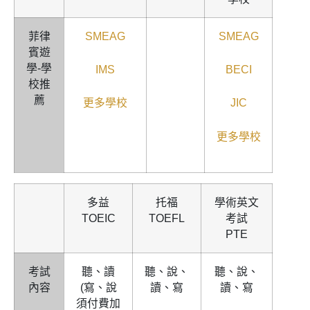
菲律
SMEAG
SMEAG
賓遊
學-學
IMS
BECI
校推
薦
更多學校
JIC
更多學校
多益
托福
學術英文
TOEIC
TOEFL
考試
PTE
考試
聽、讀
聽、說、
聽、說、
內容
(寫、說
讀、寫
讀、寫
須付費加