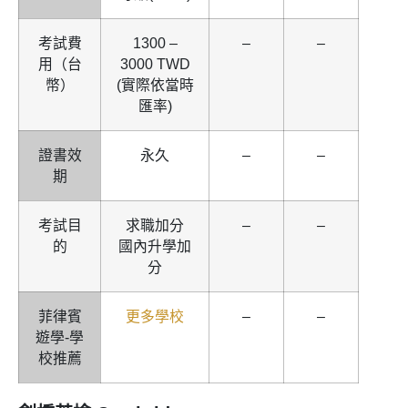
考試費
1300 –
–
–
用（台
3000 TWD
幣）
(實際依當時
匯率)
證書效
永久
–
–
期
考試目
求職加分
–
–
的
國內升學加
分
菲律賓
更多學校
–
–
遊學-學
校推薦