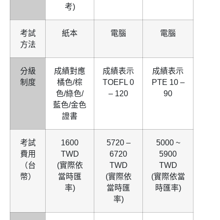
考)
考試
紙本
電腦
電腦
方法
分級
成績對應
成績表示
成績表示
制度
橘色/棕
TOEFL 0
PTE 10 –
色/綠色/
– 120
90
藍色/金色
證書
考試
1600
5720 –
5000 ~
費用
TWD
6720
5900
（台
(實際依
TWD
TWD
幣）
當時匯
(實際依
(實際依當
率)
當時匯
時匯率)
率)