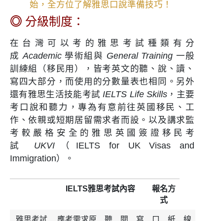
始，全方位了解雅思口說準備技巧！
◎
分級制度：
在台灣可以考的雅思考試種類有分
成
Academic
學術組與
General Training
一般
訓練組（移民用），皆考英文的聽、說、讀、
寫四大部分，而使用的分數量表也相同。另外
還有雅思生活技能考試
IELTS Life Skills
，主要
考口說和聽力，專為有意前往英國移民、工
作、依親或短期居留需求者而設。以及講求監
考較嚴格安全的雅思英國簽證移民考
試
UKVI
（IELTS for UK Visas and
Immigration）。
IELTS雅思考試內容
報名方
式
雅思考試
應考需求原
聽
閱
寫
口
紙
線