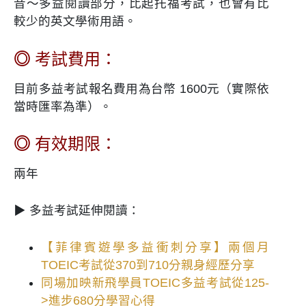
音～多益閱讀部分，比起托福考試，也會有比
較少的英文學術用語。
◎
考試費用：
目前多益考試報名費用為台幣 1600元（實際依
當時匯率為準）。
◎
有效期限：
兩年
▶ 多益考試延伸閱讀：
【菲律賓遊學多益衝刺分享】兩個月
TOEIC考試從370到710分親身經歷分享
同場加映新飛學員TOEIC多益考試從125-
>進步680分學習心得