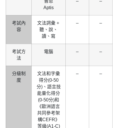
普思
–
–
Aptis
考試內
文法詞彙 +
–
–
容
聽、說、
讀、寫
考試方
電腦
–
–
法
分級制
文法和字彙
–
–
度
得分(0-50
分)、語言技
能量化得分
(0-50分)和
《歐洲語言
共同參考架
構CEFR》
等級(A1-C)