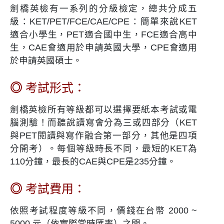
劍橋英檢有一系列的分級檢定，總共分成五
級：KET/PET/FCE/CAE/CPE：簡單來說KET
適合小學生，PET適合國中生，FCE適合高中
生，CAE會適用於申請英國大學，CPE會適用
於申請英國碩士。
◎
考試形式：
劍橋英檢所有等級都可以選擇要紙本考試或電
腦測驗！而聽說讀寫會分為三或四部分（KET
與PET閱讀與寫作融合第一部分，其他是四項
分開考）。每個等級時長不同，最短的KET為
110分鐘，最長的CAE與CPE是235分鐘。
◎
考試費用：
依照考試程度等級不同，價錢在台幣 2000 ~
5000 元（依實際當時匯率）之間。