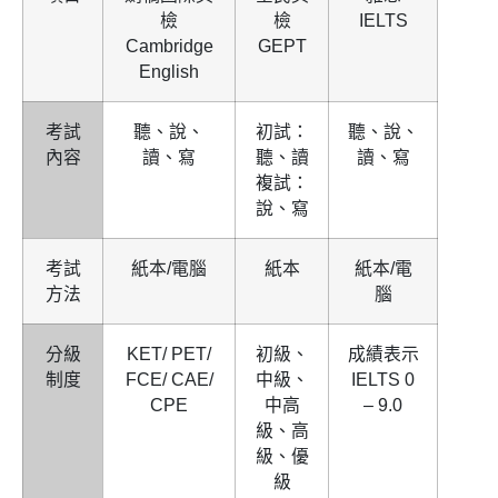
檢
檢
IELTS
Cambridge
GEPT
English
考試
聽、說、
初試：
聽、說、
內容
讀、寫
聽、讀
讀、寫
複試：
說、寫
考試
紙本/電腦
紙本
紙本/電
方法
腦
分級
KET/ PET/
初級、
成績表示
制度
FCE/ CAE/
中級、
IELTS 0
CPE
中高
– 9.0
級、高
級、優
級