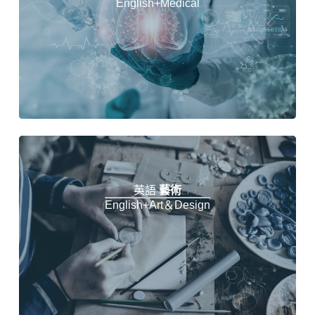
English+Medical
英語
藝術
English+Art＆Design