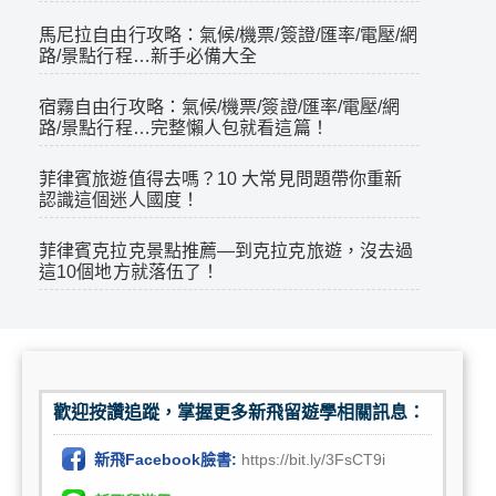
馬尼拉自由行攻略：氣候/機票/簽證/匯率/電壓/網
路/景點行程…新手必備大全
宿霧自由行攻略：氣候/機票/簽證/匯率/電壓/網
路/景點行程…完整懶人包就看這篇！
菲律賓旅遊值得去嗎？10 大常見問題帶你重新
認識這個迷人國度！
菲律賓克拉克景點推薦—到克拉克旅遊，沒去過
這10個地方就落伍了！
歡迎按讚追蹤，掌握更多新飛留遊學相關訊息：
新飛Facebook臉書:
https://bit.ly/3FsCT9i