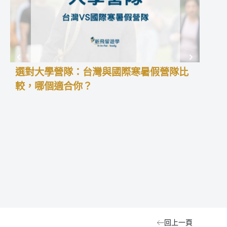
選對大學營隊：台灣與國際寒暑假營隊比
高中
較，哪個適合你？
學預
高中
積經
暑假
更能
留學
型、
中夏
回上一頁