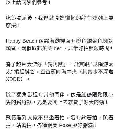
以上給同學們參考!!
吃飽喝足後，我們就開始懶懶的躺在沙灘上耍
廢摟!!
Happy Beach 宿霧海灘裡面有粉色跟紫色懶骨
頭區，兩個區都美美 der ，非常好拍照殺時間!!
為了超巨大漂浮「獨角獸」，飛寶跟 ”基隆游太
太” 捲起褲管，直直衝向海中央（其實水不深啦
XDDD）。
除了獨角獸還有其他同伴，像是紅鶴跟豬跟小
隻的獨角獸，光是要爬上去就費了好大的勁!!
飛寶看到大家不只坐著拍，還有躺著拍、趴著
拍、站著拍，各種網美 Pose 擺好擺滿!!