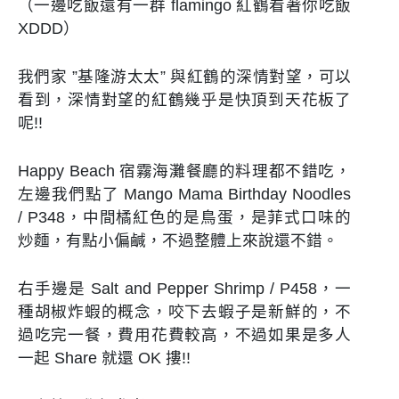
（一邊吃飯還有一群 flamingo 紅鶴看著你吃飯
XDDD）
我們家 ”基隆游太太” 與紅鶴的深情對望，可以
看到，深情對望的紅鶴幾乎是快頂到天花板了
呢!!
Happy Beach 宿霧海灘餐廳的料理都不錯吃，
左邊我們點了 Mango Mama Birthday Noodles
/ P348，中間橘紅色的是鳥蛋，是菲式口味的
炒麵，有點小偏鹹，不過整體上來說還不錯。
右手邊是 Salt and Pepper Shrimp / P458，一
種胡椒炸蝦的概念，咬下去蝦子是新鮮的，不
過吃完一餐，費用花費較高，不過如果是多人
一起 Share 就還 OK 摟!!