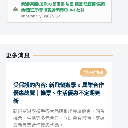
澳洲/英國/加拿大/愛爾蘭/法國/德國/紐西蘭/馬爾
他/西班牙/菲律賓遊學問吧LINE社群:
https://bit.ly/3q8ZVQv
更多消息
留遊學快訊
受保護的內容: 新飛留遊學 x 異業合作
受
優惠總覽｜機票、生活優惠不定期更
(
新
新飛留遊學攜手各大品牌推出專屬優惠，涵蓋
機票、生活等多元合作，立即免費諮詢，掌握
最新異業合作優惠代碼。