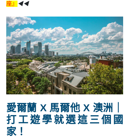
座』
◀◀
愛爾蘭 X 馬爾他 X 澳洲｜
打工遊學就選這三個國
家！