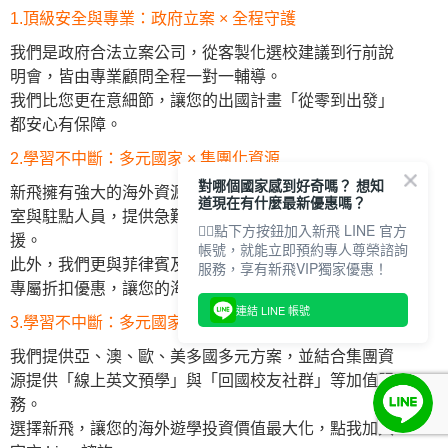
1.頂級安全與專業：政府立案 × 全程守護
我們是政府合法立案公司，從客製化選校建議到行前說
明會，皆由專業顧問全程一對一輔導。
我們比您更在意細節，讓您的出國計畫「從零到出發」
都安心有保障。
2.學習不中斷：多元國家 × 集團化資源
對哪個國家感到好奇嗎？ 想知
新飛擁有強大的海外資源整合！在菲律賓設有專屬辦公
道現在有什麼最新優惠嗎？
室與駐點人員，提供急難救助、行李寄放甚至生活支
👇🏻點下方按鈕加入新飛 LINE 官方
援。
帳號，就能立即預約專人尊榮諮詢
此外，我們更與菲律賓及馬來西亞百家商店合作，提供
服務，享有新飛VIP獨家優惠！
專屬折扣優惠，讓您的海外生活省心又划算。
連結 LINE 帳號
3.學習不中斷：多元國家 × 集團化資源
我們提供亞、澳、歐、美多國多元方案，並結合集團資
源提供「線上英文預學」與「回國校友社群」等加值服
務。
選擇新飛，讓您的海外遊學投資價值最大化，點我加入