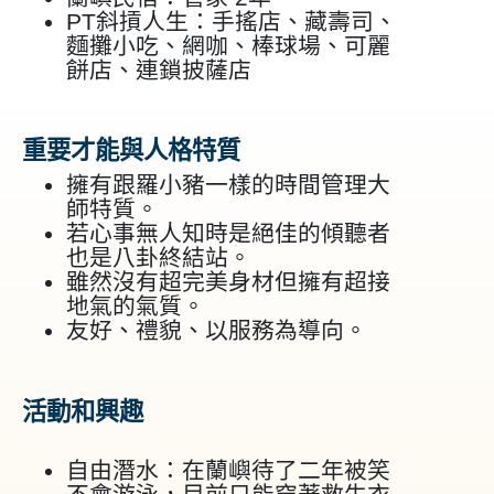
PT斜摃人生：手搖店、藏壽司、
麵攤小吃、網咖、棒球場、可麗
餅店、連鎖披薩店
重要才能與人格特質
擁有跟羅小豬一樣的時間管理大
師特質。
若心事無人知時是絕佳的傾聽者
也是八卦終結站。
雖然沒有超完美身材但擁有超接
地氣的氣質。
友好、禮貌、以服務為導向。
活動和興趣
自由潛水：在蘭嶼待了二年被笑