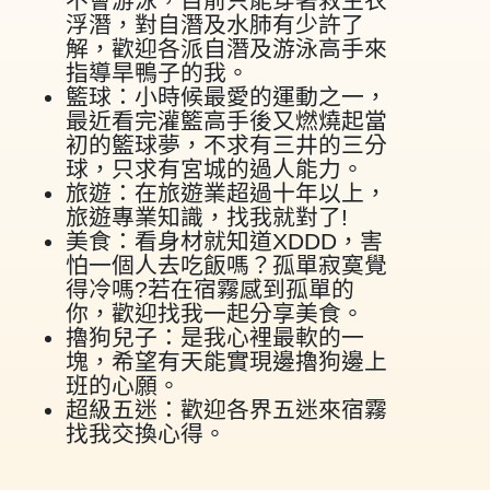
不會游泳，目前只能穿著救生衣
浮潛，對自潛及水肺有少許了
解，歡迎各派自潛及游泳高手來
指導旱鴨子的我。
籃球：小時候最愛的運動之一，
最近看完灌籃高手後又燃燒起當
初的籃球夢，不求有三井的三分
球，只求有宮城的過人能力。
旅遊：在旅遊業超過十年以上，
旅遊專業知識，找我就對了!
美食：看身材就知道XDDD，害
怕一個人去吃飯嗎？孤單寂寞覺
得冷嗎?若在宿霧感到孤單的
你，歡迎找我一起分享美食。
擼狗兒子：是我心裡最軟的一
塊，希望有天能實現邊擼狗邊上
班的心願。
超級五迷：歡迎各界五迷來宿霧
找我交換心得。