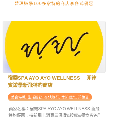
碧瑤遊學100多家特約商店享各式優惠
宿霧SPA AYO AYO WELLNESS ｜菲律
薄
賓遊學新飛特約商店
學
美食特蒐
,
生活服務
,
在地旅行
,
休閒娛樂
,
菲律賓
商家名稱：宿霧SPA AYO AYO WELLNESS 新飛
商家
特約優惠：持新飛卡消費三溫暖&按摩&餐食皆9折
優