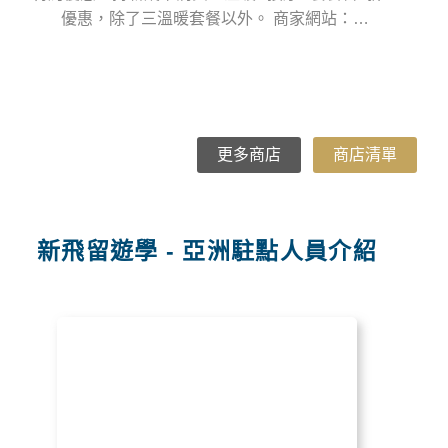
優惠，除了三溫暖套餐以外。 商家網站：
Fa
Facebook 、 Instagram 營業時間：星期一~五
10
12:00pm-12:00am & 星期六、日10:00am-
星
12:00am 商家電話0961 7549854 商家地址：AYO
AYO WELLNESS （靠近SMEAG-CAPITAL校
區）
更多商店
商店清單
新飛留遊學 - 亞洲駐點人員介紹