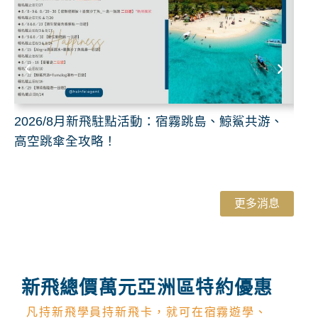
2026/8月新飛駐點活動：宿霧跳島、鯨鯊共游、
20
高空跳傘全攻略！
「
更多消息
新飛總價萬元亞洲區特約優惠
凡持新飛學員持新飛卡，就可在宿霧遊學、