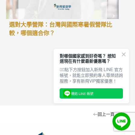
選對大學營隊：台灣與國際寒暑假營隊比
高中
較，哪個適合你？
學預
高中
積經
對哪個國家感到好奇嗎？ 想知
暑假
道現在有什麼最新優惠嗎？
更能
👇🏻點下方按鈕加入新飛 LINE 官方
留學
帳號，就能立即預約專人尊榮諮詢
型、
服務，享有新飛VIP獨家優惠！
中夏
連結 LINE 帳號
回上一頁