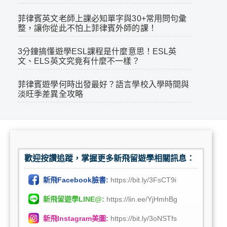
菲律賓英文老師上課必知單字與30+常用問句彙
整，讓你從此不怕上菲律賓外師的課！
3分鐘搞懂遊學ESL課程是什麼意思！ESL英
文、ELS英文究竟有什麼不一樣？
菲律賓遊學何時出發最好？語言學校入學時間與
淡旺季差異全攻略
歡迎按讚追蹤，掌握更多新飛留遊學相關訊息：
新飛Facebook臉書:
https://bit.ly/3FsCT9i
新飛留遊學LINE@:
https://lin.ee/YjHmhBg
新飛Instagram美圖:
https://bit.ly/3oNSTfs