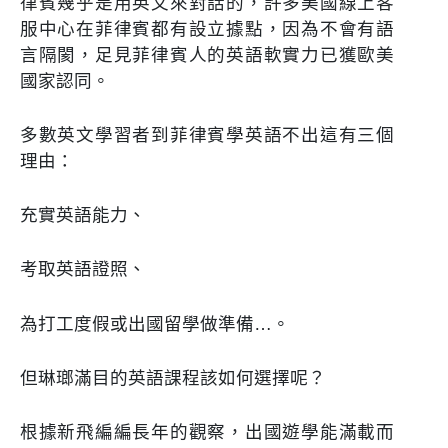
律賓幾乎是用英文來對話的，許多美國線上客
服中心在菲律賓都有設立據點，因為不會有語
言隔閡，足見菲律賓人的英語軟實力已獲歐美
國家認同。
多數英文學習者到菲律賓學英語不出這有三個
理由：
充實英語能力
、
考取英語證照
、
為打工度假或出國留學做準備
…。
但琳瑯滿目的英語課程該如何選擇呢？
根據新飛編編長年的觀察，出國遊學能滿載而