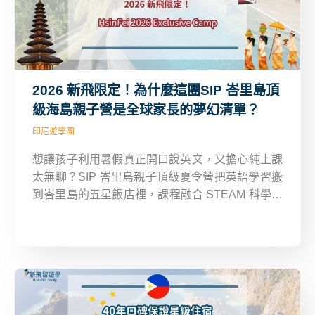
2026 新飛限定！為什麼這團SIP 峇里島頂
級海島親子營是全球家長的夢幻清單？
印尼遊學團
想讓孩子利用暑假真正開口說英文，又擔心純上課
太無聊？SIP 峇里島親子頂級夏令營把英語學習搬
到峇里島的五星飯店裡，課程融合 STEAM 科學實
作、戶外文化體驗與沉浸式英語教學，讓孩子在玩
中學、學中玩，每天充實到捨不得休息。每季超過
50 個家庭參加，家長滿意度最高、再參與率特
高！