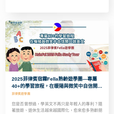
造冬令營，不僅擁有密集的語言課，還結合了週末
跳島、沙灘活動、市區探索等精彩行程，讓孩子在
三週的旅程中收穫成長、學習與難忘的回憶。
2025菲律賓宿霧Fella熟齡遊學團—專屬
40+的學習旅程，在暖陽與微笑中自信開口
說英文！
菲律賓遊學團
您是否曾想過，學英文不再只是年輕人的專利？隨
著旅遊、退休生活越來越國際化，愈來愈多熟齡朋