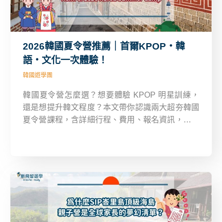
2026韓國夏令營推薦｜首爾KPOP・韓
語・文化一次體驗！
韓國遊學團
韓國夏令營怎麼選？想要體驗 KPOP 明星訓練，
還是想提升韓文程度？本文帶你認識兩大超夯韓國
夏令營課程，含詳細行程、費用、報名資訊，幫你
找到夢幻營隊，如果你是 KPOP 迷、韓劇控、或
想學實用韓語，那這篇你一定要收藏！