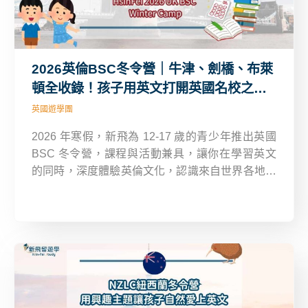
2026英倫BSC冬令營｜牛津、劍橋、布萊
頓全收錄！孩子用英文打開英國名校之
門！
英國遊學團
2026 年寒假，新飛為 12-17 歲的青少年推出英國
BSC 冬令營，課程與活動兼具，讓你在學習英文
的同時，深度體驗英倫文化，認識來自世界各地的
朋友。無論是想在短短 1 週初探英倫風采，還是 2
至 3 週全方位提升英語力與跨文化經驗，這趟冬令
營將是你寒假最精彩的成長旅程！