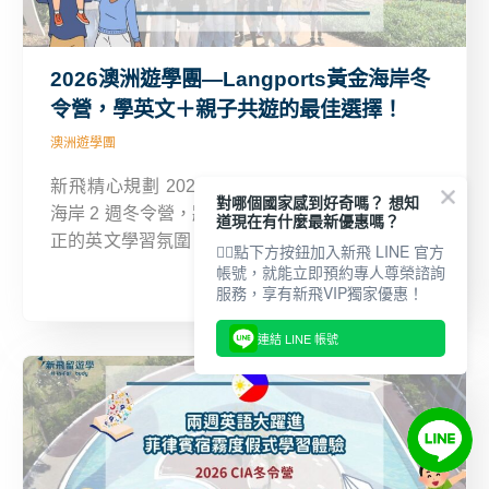
2026澳洲遊學團—Langports黃金海岸冬
令營，學英文＋親子共遊的最佳選擇！
澳洲遊學團
新飛精心規劃 2026 澳洲遊學團—Langports 黃金
對哪個國家感到好奇嗎？ 想知
海岸 2 週冬令營，將帶你與孩子一起出發，投入純
道現在有什麼最新優惠嗎？
正的英文學習氛圍，同時享受度假式的海外生活！
👇🏻點下方按鈕加入新飛 LINE 官方
這個營隊不僅為 10-17 歲青少年量身打造專屬的英
帳號，就能立即預約專人尊榮諮詢
服務，享有新飛VIP獨家優惠！
語學習與活動體驗，更貼心地設計親子課程方案，
讓家長能一同參與學習。
連結 LINE 帳號