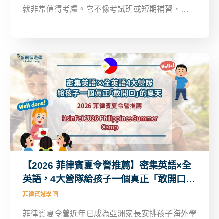
就非常值得考慮。它不像考試班或短期補習，而是
讓學生在海外生活、學習、溝通的環境中扎實加強
英語能力。這篇文章將為你介紹歐美六個國家共
18 種夏令營課程選擇方案，幫你快速選出最適合
孩子的遊學方案。
【2026 菲律賓夏令營推薦】密集英語×全
英語，4大營隊給孩子一個真正「敢開口」
的夏天
菲律賓遊學團
菲律賓夏令營近年已成為亞洲家長安排孩子海外學