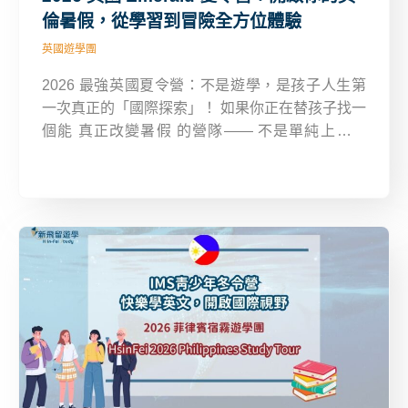
倫暑假，從學習到冒險全方位體驗
英國遊學團
2026 最強英國夏令營：不是遊學，是孩子人生第
一次真正的「國際探索」！ 如果你正在替孩子找一
個能 真正改變暑假 的營隊—— 不是單純上英文
課、不是走馬看花的旅遊，而是能讓孩子 開口說英
語、激發創意、拓展世界觀 的完整國際體驗——
那 Emerald 2026 英國夏令營，就是你一定要了解
的選擇。 這個營隊結合 語言＋文化＋創意＋專才
探索，讓孩子在英國最安全的校園中， 親身體驗：
🎬 電影製作 🎭 表演藝術 💡 科技與創意工作坊 🌍
城市文化探索 ⚽ 體育活動 ✨ 全英文沉浸式課程 每
一天，都充滿能讓孩子「變得不一樣」的力量。 每
一次挑戰，都可能成為他未來履歷與自信的起點。
這不只是暑假營隊，是孩子走向更大世界的第一
步。 如果你正在找「最值得投資」的英國夏令營，
那就不能錯過 Emerald。