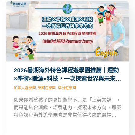
2026暑期海外特色課程遊學團推薦｜運動
×學術×職涯×科技，一次探索世界與未來方
向
加拿大遊學團, 英國遊學團, 澳洲遊學團
如果你希望孩子的暑期遊學不只是「上英文課」，
而是能結合興趣、培養能力、探索未來方向，那麼
特色課程海外遊學團會是非常值得考慮的選擇。這
篇文章將帶你一次了解 2026 年英國、澳洲、加拿
大的特色課程夏令營，幫助你快速找到最適合孩子