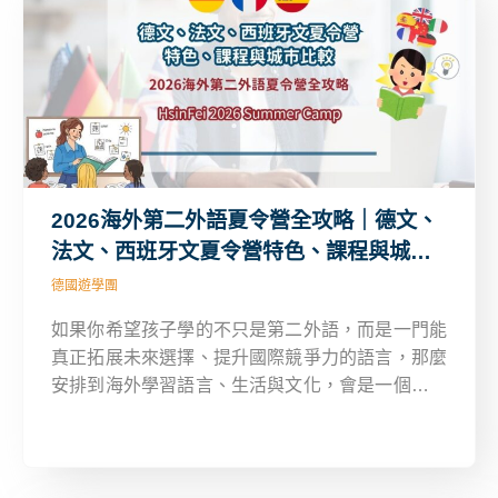
2026海外第二外語夏令營全攻略｜德文、
法文、西班牙文夏令營特色、課程與城市
比較
德國遊學團
如果你希望孩子學的不只是第二外語，而是一門能
真正拓展未來選擇、提升國際競爭力的語言，那麼
安排到海外學習語言、生活與文化，會是一個非常
值得考慮的方向。這篇文章將帶你認識德文、法文
與西班牙文夏令營課程內容、城市特色與學習優
勢，幫助你判斷孩子是否適合踏出學習第二外語的
重要一步。