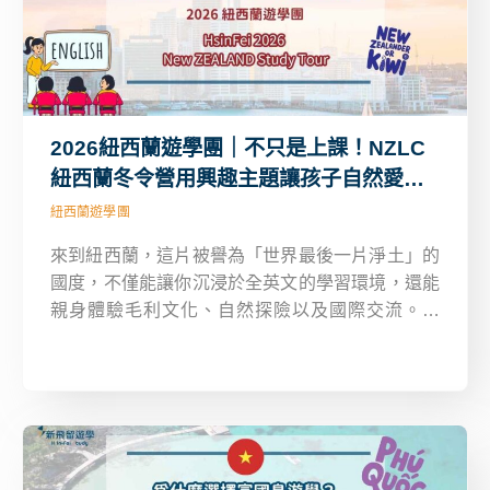
2026紐西蘭遊學團｜不只是上課！NZLC
紐西蘭冬令營用興趣主題讓孩子自然愛上
英文
紐西蘭遊學團
來到紐西蘭，這片被譽為「世界最後一片淨土」的
國度，不僅能讓你沉浸於全英文的學習環境，還能
親身體驗毛利文化、自然探險以及國際交流。今
年，新飛特別為 13-17 歲的青少年推出 2026 紐西
蘭 NZLC 冬令營，課程與活動兼具，將在奧克蘭這
座充滿活力的國際城市展開一場難忘的遊學之旅。