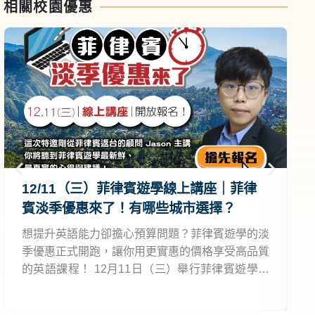
相關校園優惠
12/11（三）菲律賓遊學線上講座｜菲律
賓淡季優惠來了！有哪些城市選擇？
想提升英語能力卻擔心預算問題？菲律賓遊學的淡
季優惠正式開跑，讓你用更實惠的價格享受高品質
新
的英語課程！ 12月11日（三）舉行菲律賓遊學線
上講座，我們這次特邀剛從菲律賓返台的顧問
Jason 主講，你將聽到菲律賓遊學最新鮮、最真實