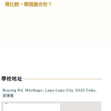
隊比較，哪個適合你？
學、大學預
怎麼選！
高中階段不只
我、累積經驗
高中生會利用
隊，不但能學
不同文化，甚
礎。這篇文章
特色與如何選
高中夏令營。
學校地址
Buyong Rd, Maribago, Lapu-Lapu City, 6015 Cebu,
菲律賓