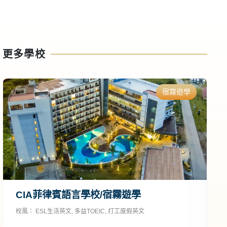
更多學校
宿霧遊學
CIA菲律賓語言學校/宿霧遊學
校風：
ESL生活英文
,
多益TOEIC
,
打工度假英文
校
C