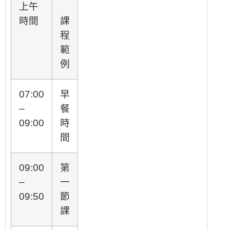
上午
時間
課
程
範
例
07:00
早
–
餐
09:00
時
間
09:00
第
–
一
09:50
節
課