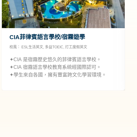
CIA菲律賓語言學校/宿霧遊學
校風：
ESL生活英文
,
多益TOEIC
,
打工度假英文
校
C
✦CIA 是宿霧歷史悠久的菲律賓語言學校。
✦CIA 宿霧語言學校教育系統經國際認可。
✦學生來自各國，擁有豐富跨文化學習環境。