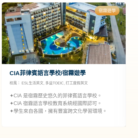
宿霧遊學
CIA菲律賓語言學校/宿霧遊學
校風：
ESL生活英文
,
多益TOEIC
,
打工度假英文
校
C
✦CIA 是宿霧歷史悠久的菲律賓語言學校。
✦CIA 宿霧語言學校教育系統經國際認可。
✦學生來自各國，擁有豐富跨文化學習環境。