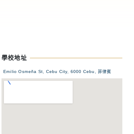
高中生會利用
隊，不但能學
不同文化，甚
礎。這篇文章
特色與如何選
高中夏令營。
學校地址
Emilio Osmeña St, Cebu City, 6000 Cebu, 菲律賓