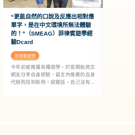
“更能自然的口說及反應出相對應
“在宿霧
單字，是在中文環境所無法體驗
商人資
的！”（SMEAG）菲律賓遊學經
Penny
驗Dcard
賓遊學效果
菲律賓遊學
菲律賓遊
今年初被推播各種遊學，於是開始爬文
菲律賓遊學
網友分享自身經驗、留言內推薦的自身
職外商銀行
代辦而找到新飛。說實話，自己沒有找
律賓SME
其他代辦，但我要說果然沒有找錯！事
多益課程
前做功課時並能從新飛的網站找到各遊
會上透過
學地點完整詳細分析、學校內部及課程
精采心得
介紹，也能找到生活瑣事介紹及分享，
巧，並且
例如採買、網卡、交通、玩樂，令人安
的遊學差別
心許多！