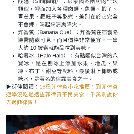
酸湯（Sinigang）：跟泰國冬陰功的作法
類似，裡面加入各種肉類、魚類、蝦子、
青芒果、羅旺子等熬煮，差別在於它完全
不會辣，喝起來清爽降火。
炸香蕉（Banana Cue）：炸香蕉在宿霧路
邊攤隨處可見，而且價格非常便宜，一串
大約 10 披索就能品嚐到美味。
哈囉冰（Halo Halo）：有點類似台灣的八
寶冰，是在刨冰上添加水果、地瓜、果
凍、布丁、甜豆等配料，最後淋上椰奶或
糖水，是著名的宿霧美食之一。
▶衍伸閱讀：
15種菲律賓小吃推薦：到菲律賓
遊學沒吃過這些菲律賓平民美食，千萬別說你
去過菲律賓！