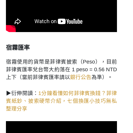
宿霧匯率
宿霧使用的貨幣是菲律賓披索（Peso），目前
菲律賓匯率兌台幣大約落在 1 peso = 0.56 NTD
上下（當前菲律賓匯率請以
銀行公告
為準）。
▶衍伸閱讀：
1分鐘看懂如何菲律賓換錢？菲律
賓紙鈔、披索硬幣介紹，七個換匯小技巧無私
整理分享