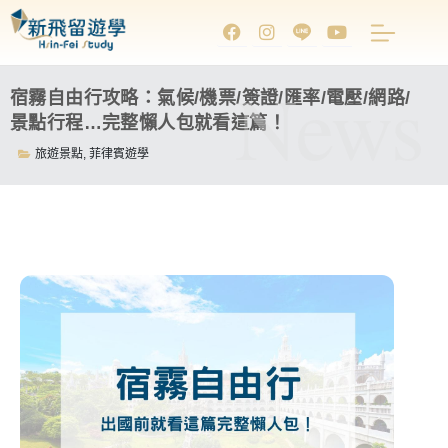
News
宿霧自由行攻略：氣候/機票/簽證/匯率/電壓/網路/
景點行程…完整懶人包就看這篇！
旅遊景點
,
菲律賓遊學