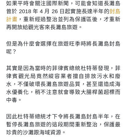
如果平時會關注國際新聞，可能會知道長灘島
曾於 2018 年 4 月 26 日起實施長達半年的
封島
計畫
，重新經過整治並列為保護區後，才重新
再開放給觀光客來長灘島旅遊。
但是為什麼會選擇在旅遊旺季時將長灘島封島
呢？
其實是因為當時的菲律賓總統杜特蒂發現，菲
律賓觀光局竟然縱容業者擅自排放污水和廢
水，不僅破壞長灘島旅遊品質，甚至還造成海
水優養化，稍不注意就會導致大腸桿菌超標而
中毒。
因此杜特蒂總統才下令將長灘島封島半年，在
暫停長灘島旅遊的這段期間重新整治，保護最
珍貴的沙灘跟海域資源。