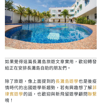
如果覺得這篇長灘島旅遊文章實用，歡迎轉發
給正在安排長灘島自助的朋友們。
除了旅遊，像上面提到的
長灘島遊學
也是後疫
情時代的出國遊學新趨勢，若有興趣想了解
菲
律賓遊學
的話，也歡迎與新飛留遊學顧問
聯繫
唷！