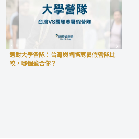
選對大學營隊：台灣與國際寒暑假營隊比
高中
較，哪個適合你？
學預
高中
積經
暑假
更能
留學
型、
中夏