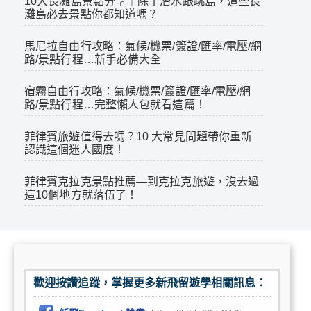
10大長灘島景點分享｜除了潛水跟跳島，這些長
灘島必去景點你都知道嗎？
馬尼拉自由行攻略：氣候/機票/簽證/匯率/電壓/網
路/景點行程…新手必備大全
宿霧自由行攻略：氣候/機票/簽證/匯率/電壓/網
路/景點行程…完整懶人包就看這篇！
菲律賓旅遊值得去嗎？10 大常見問題帶你重新
認識這個迷人國度！
菲律賓克拉克景點推薦—到克拉克旅遊，沒去過
這10個地方就落伍了！
歡迎按讚追蹤，掌握更多新飛留遊學相關訊息：