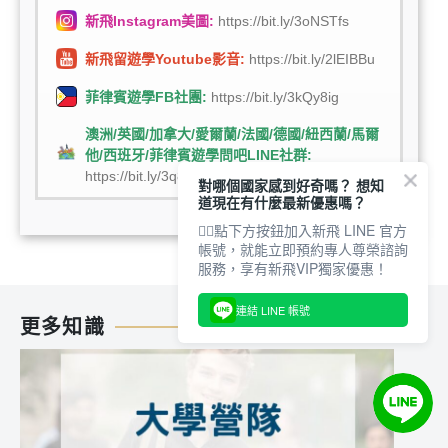
新飛Instagram美圖:
https://bit.ly/3oNSTfs
新飛留遊學Youtube影音:
https://bit.ly/2lEIBBu
菲律賓遊學FB社團:
https://bit.ly/3kQy8ig
澳洲/英國/加拿大/愛爾蘭/法國/德國/紐西蘭/馬爾
他/西班牙/菲律賓遊學問吧LINE社群:
https://bit.ly/3q8ZVQv
對哪個國家感到好奇嗎？ 想知
道現在有什麼最新優惠嗎？
👇🏻點下方按鈕加入新飛 LINE 官方
帳號，就能立即預約專人尊榮諮詢
服務，享有新飛VIP獨家優惠！
連結 LINE 帳號
更多知識