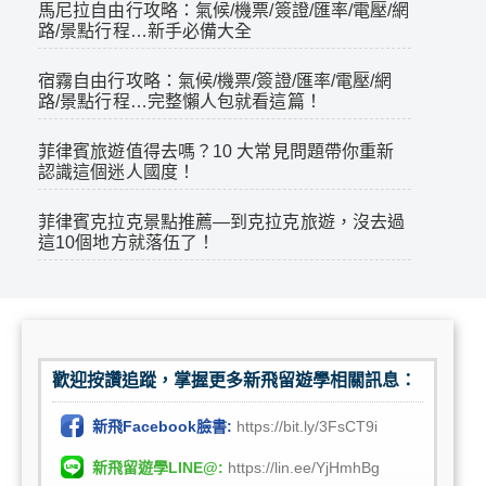
馬尼拉自由行攻略：氣候/機票/簽證/匯率/電壓/網
路/景點行程…新手必備大全
宿霧自由行攻略：氣候/機票/簽證/匯率/電壓/網
路/景點行程…完整懶人包就看這篇！
菲律賓旅遊值得去嗎？10 大常見問題帶你重新
認識這個迷人國度！
菲律賓克拉克景點推薦—到克拉克旅遊，沒去過
這10個地方就落伍了！
歡迎按讚追蹤，掌握更多新飛留遊學相關訊息：
新飛Facebook臉書:
https://bit.ly/3FsCT9i
新飛留遊學LINE@:
https://lin.ee/YjHmhBg