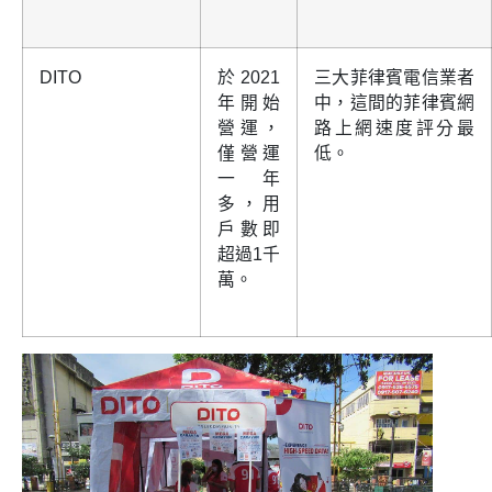
DITO
於2021
三大菲律賓電信業者
年開始
中，這間的菲律賓網
營運，
路上網速度評分最
僅營運
低。
一年
多，用
戶數即
超過1千
萬。