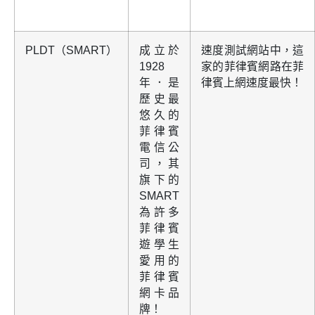
PLDT（SMART）
成立於
速度測試網站中，這
1928
家的菲律賓網路在菲
年．是
律賓上網速度最快！
歷史最
悠久的
菲律賓
電信公
司，其
旗下的
SMART
為許多
菲律賓
遊學生
愛用的
菲律賓
網卡品
牌！