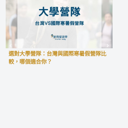
選對大學營隊：台灣與國際寒暑假營隊比
高中
較，哪個適合你？
學預
高中
積經
暑假
更能
留學
型、
中夏