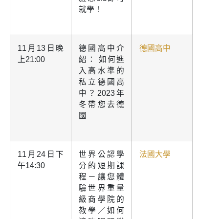
就學！
11月13日晚
德國高中介
德國高中
上21:00
紹： 如何進
入高水準的
私立德國高
中？2023年
冬帶您去德
國
11月24日下
世界公認學
法國大學
午14:30
分的短期課
程－讓您體
驗世界重量
級商學院的
教學／如何