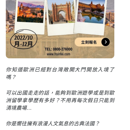
你知道歐洲已經對台灣敞開大門開放入境了
嗎？
可以出國走走的話，能夠到歐洲遊學或是到歐
洲留學拿學歷有多好？不用再每次假日只能到
清境農場…
你是嚮往擁有浪漫人文氣息的古典法國？