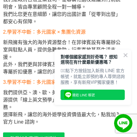
明會，皆由專業顧問全程一對一輔導。
我們比您更在意細節，讓您的出國計畫「從零到出發」
都安心有保障。
2.學習不中斷：多元國家 × 集團化資源
新飛擁有強大的海外資源整合！在菲律賓設有專屬辦公
室與駐點人員，提供急難救助、行李寄放甚至生活支
對哪個國家感到好奇嗎？ 想知
援。
道現在有什麼最新優惠嗎？
此外，我們更與菲律賓及馬來西亞百家商店合作，提供
👇🏻點下方按鈕加入新飛 LINE 官方
專屬折扣優惠，讓您的海外生活省心又划算。
帳號，就能立即預約專人尊榮諮詢
服務，享有新飛VIP獨家優惠！
3.學習不中斷：多元國家 × 集團化資源
我們提供亞、澳、歐、美多國多元方案，並結合集團資
連結 LINE 帳號
源提供「線上英文預學」與「回國校友社群」等加值服
務。
選擇新飛，讓您的海外遊學投資價值最大化，點我加入
官方 Line 諮詢。