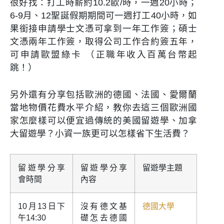
很好找：打工時薪約10.2歐/時，一週20小時；
6-9月、12聖誕假期期間可一週打工40小時，如
果銜接申請學士文憑可拿到一年工作簽；碩士
文憑兩年工作簽，取得公司工作合約簽五年，
可申請歐盟綠卡 （正職年收入百萬台幣起
跳！）
另外還有分享包括歐洲的德國、法國、愛爾蘭
當地物價花費水平介紹，教你去這三個歐洲國
家怎麼樣可以便宜過傳統的美國留遊學、加拿
大留遊學？小資一族更可以怎樣省下生活費？
留遊學分享
留遊學分享
留遊學主題
會時間
內容
10月13日下
沒有德文基
德國大學
午14:30
礎怎去德國