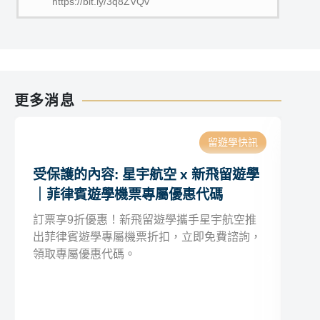
https://bit.ly/3q8ZVQv
更多消息
留遊學快訊
受保護的內容: 星宇航空 x 新飛留遊學
受
｜菲律賓遊學機票專屬優惠代碼
(
訂票享9折優惠！新飛留遊學攜手星宇航空推
出菲律賓遊學專屬機票折扣，立即免費諮詢，
領取專屬優惠代碼。