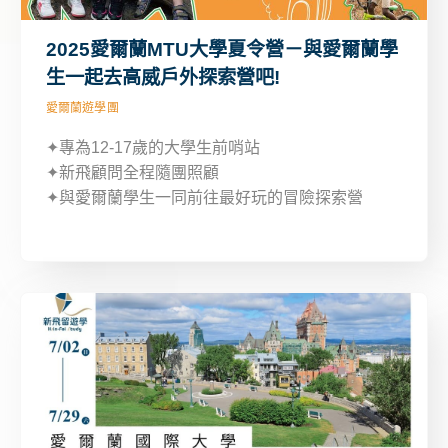
2025愛爾蘭MTU大學夏令營－與愛爾蘭學
生一起去高威戶外探索營吧!
愛爾蘭遊學團
✦專為12-17歲的大學生前哨站
✦新飛顧問全程隨團照顧
✦與愛爾蘭學生一同前往最好玩的冒險探索營