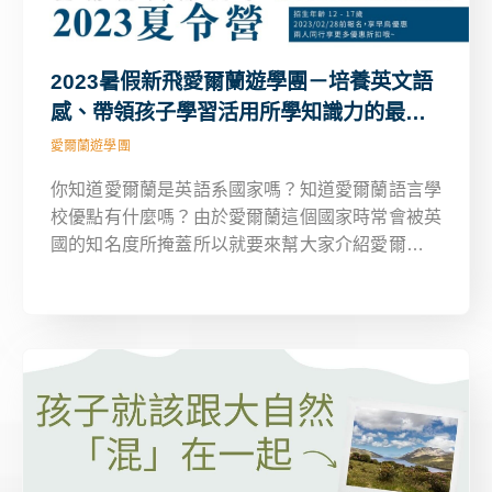
2023暑假新飛愛爾蘭遊學團－培養英文語
感、帶領孩子學習活用所學知識力的最棒
夏令營！
愛爾蘭遊學團
你知道愛爾蘭是英語系國家嗎？知道愛爾蘭語言學
校優點有什麼嗎？由於愛爾蘭這個國家時常會被英
國的知名度所掩蓋所以就要來幫大家介紹愛爾蘭遊
學團有何魅力？無論冬令營或暑假夏令營營隊皆非
常適合參加，能夠成為你此生能去且獨特的遊學國
家之一而這次精心揀選當地愛爾蘭語言學校