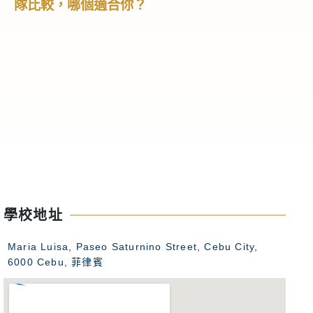
隊比較，哪個適合你？
學、大學預
怎麼選！
高中階段不只
我、累積經驗
高中生會利用
隊，不但能學
不同文化，甚
礎。這篇文章
特色與如何選
高中夏令營。
學校地址
Maria Luisa, Paseo Saturnino Street, Cebu City,
6000 Cebu, 菲律賓