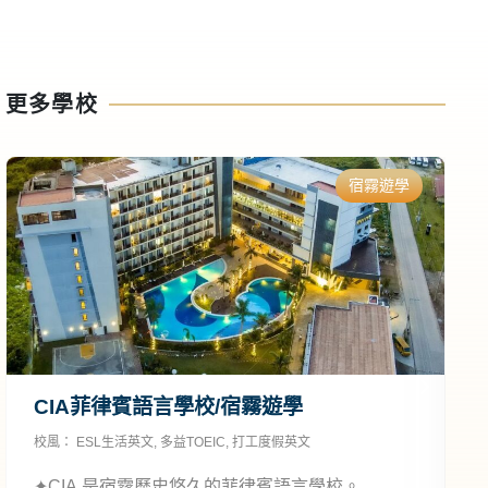
更多學校
宿霧遊學
CIA菲律賓語言學校/宿霧遊學
校風：
ESL生活英文
,
多益TOEIC
,
打工度假英文
校
C
✦CIA 是宿霧歷史悠久的菲律賓語言學校。