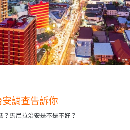
治安調查告訴你
嗎？馬尼拉治安是不是不好？