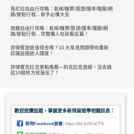
馬尼拉自由行攻略：氣候/機票/簽證/匯率/電壓/網
路/景點行程…新手必備大全
宿霧自由行攻略：氣候/機票/簽證/匯率/電壓/網
路/景點行程…完整懶人包就看這篇！
菲律賓旅遊值得去嗎？10 大常見問題帶你重新
認識這個迷人國度！
菲律賓克拉克景點推薦—到克拉克旅遊，沒去過
這10個地方就落伍了！
歡迎按讚追蹤，掌握更多新飛留遊學相關訊息：
新飛Facebook臉書:
https://bit.ly/3FsCT9i