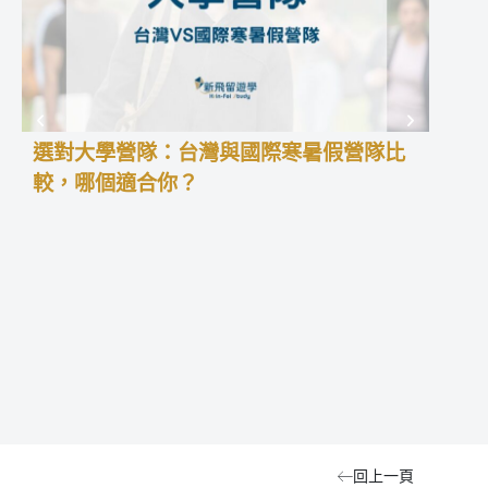
選對大學營隊：台灣與國際寒暑假營隊比
高中
較，哪個適合你？
學預
高中
積經
暑假
更能
留學
型、
中夏
回上一頁