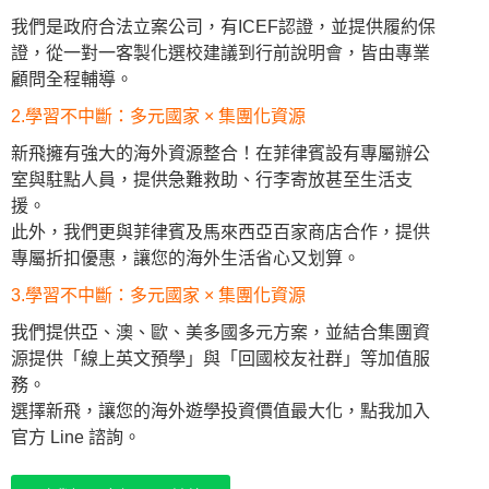
我們是政府合法立案公司，有ICEF認證，並提供履約保
證，從一對一客製化選校建議到行前說明會，皆由專業
顧問全程輔導。
2.學習不中斷：多元國家 × 集團化資源
新飛擁有強大的海外資源整合！在菲律賓設有專屬辦公
室與駐點人員，提供急難救助、行李寄放甚至生活支
援。
此外，我們更與菲律賓及馬來西亞百家商店合作，提供
專屬折扣優惠，讓您的海外生活省心又划算。
3.學習不中斷：多元國家 × 集團化資源
我們提供亞、澳、歐、美多國多元方案，並結合集團資
源提供「線上英文預學」與「回國校友社群」等加值服
務。
選擇新飛，讓您的海外遊學投資價值最大化，點我加入
官方 Line 諮詢。