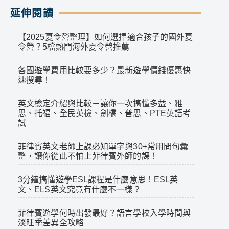
延伸閱讀
【2025夏令營整理】如何選擇適合孩子的國外夏
令營？5檔熱門海外夏令營推薦
各國遊學費用比較要多少？最新遊學價錢優惠快
速搜尋！
英文檢定介紹與比較－讓你一次搞懂多益、雅
思、托福、全民英檢、劍橋、普思、PTE英語考
試
菲律賓英文老師上課必知單字與30+常用問句彙
整，讓你從此不怕上菲律賓外師的課！
3分鐘搞懂遊學ESL課程是什麼意思！ESL英
文、ELS英文究竟有什麼不一樣？
菲律賓遊學何時出發最好？語言學校入學時間與
淡旺季差異全攻略