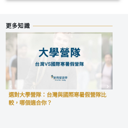
更多知識
選對大學營隊：台灣與國際寒暑假營隊比
高中
較，哪個適合你？
學預
高中
積經
暑假