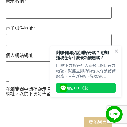
顯示名稱
*
電子郵件地址
*
對哪個國家感到好奇嗎？ 想知
個人網站網址
道現在有什麼最新優惠嗎？
👇🏻點下方按鈕加入新飛 LINE 官方
帳號，就能立即預約專人尊榮諮詢
服務，享有新飛VIP獨家優惠！
連結 LINE 帳號
在
瀏覽器
中儲存顯示名稱、電子郵件地址及個人網站
網址，以供下次發佈留言時使用。