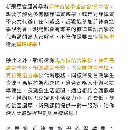
新飛更會經常舉辦
菲律賓遊學座談會/分享會
，
想要了解更多有關菲律賓遊學，或是對菲律賓
學英文代辦有任何疑惑，都歡迎參加菲律賓遊
學說明會，現場都會有專業的菲律賓語言學校
代辦顧問為大家解惑，不管你是要去
宿霧遊學
還是
碧瑤遊學
！
除此之外，新飛還有
馬尼拉語言學校
、
長灘島
語言學校
、
怡朗語言學校
、
巴克羅語言學校
、
克拉克語言學校
代辦服務，同樣
深受台灣學生
青睞。馬尼拉為都會區，適合商務人士與考試
準備生，長灘島生活悠閒，適合想結合渡假學
習，怡朗與巴克羅則生活壓力小、花費低，學
術氛圍濃厚。新飛顧問提供一對一服務，陪你
深入比較課程規劃與目標路線！
※更多菲律賓遊學心得請見：