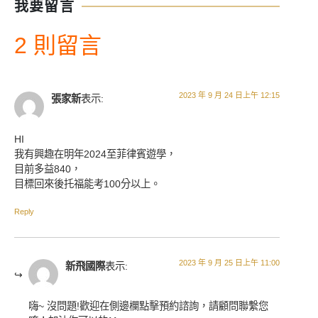
我要留言
2 則留言
2023 年 9 月 24 日上午 12:15
張家新
表示:
HI
我有興趣在明年2024至菲律賓遊學，
目前多益840，
目標回來後托福能考100分以上。
Reply
2023 年 9 月 25 日上午 11:00
新飛國際
表示:
嗨~ 沒問題!歡迎在側邊欄點擊預約諮詢，請顧問聯繫您