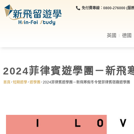
免付費專線：0800-276000 (服務時
英國
德國
2024菲律賓遊學團－新
首頁
短期遊學
遊學團
2024菲律賓遊學團－新飛寒假冬令營菲律賓宿霧遊學團
/
/
/