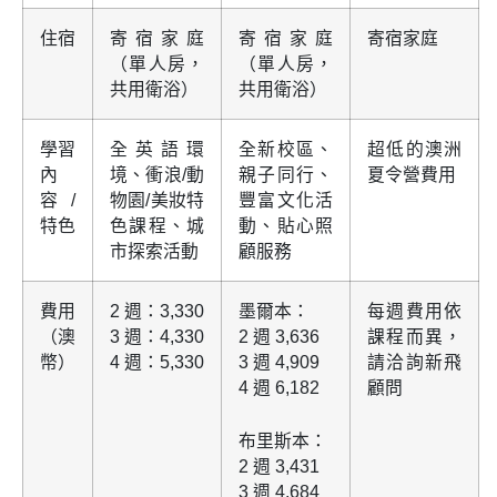
住宿
寄宿家庭
寄宿家庭
寄宿家庭
（單人房，
（單人房，
共用衛浴）
共用衛浴）
學習
全英語環
全新校區、
超低的澳洲
內
境、衝浪/動
親子同行、
夏令營費用
容/
物園/美妝特
豐富文化活
特色
色課程、城
動、貼心照
市探索活動
顧服務
費用
2 週：3,330
墨爾本：
每週費用依
（澳
3 週：4,330
2 週 3,636
課程而異，
幣）
4 週：5,330
3 週 4,909
請洽詢新飛
4 週 6,182
顧問
布里斯本：
2 週 3,431
3 週 4,684