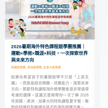
2026暑期海外特色課程遊學團推薦｜
2
運動×學術×職涯×科技，一次探索世界
大
與未來方向
化
英國遊學團, 澳洲遊學團, 加拿大遊學團
澳洲
如果你希望孩子的暑期遊學不只是「上英文
海
課」，而是能結合興趣、培養能力、探索未來
英
方向，那麼特色課程海外遊學團會是非常值得
會
考慮的選擇。這篇文章將帶你一次了解 2026
推
年英國、澳洲、加拿大的特色課程夏令營，幫
然
助你快速找到最適合孩子的海外遊學方案。
隊