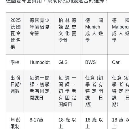
德國夏令營費用，幫助你找到最適合的選擇！
2025
德國青少
柏林德
德國
德
德國
年寄宿夏
語歷史
Munich
Malberg
夏令
令營
文化夏
成人遊
成人
營名
令營
學
學
稱
學校
Humboldt
GLS
BWS
Carl
出發
每週一開
每週一
任意 (初
任意 (
日期/
課，初學
開課，
學者有
學者
週數
者有固定
初學者
特定開
特定
開課日
有固定
課日
課
開課日
期）
期）
年齡
8-17歲
18歲以
18歲以
18歲
限制
上
上
上