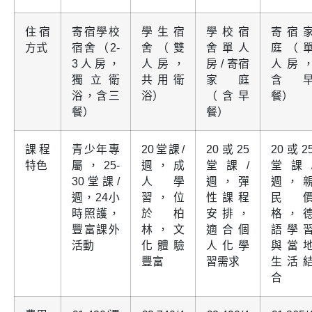
住宿
寄宿學校
學生宿
學校宿
寄宿
方式
宿舍（2-
舍（雙
舍單人
庭（
3人房，
人房，
房 / 寄宿
人房
獨立衛
共用衛
家庭
含
浴，含三
浴）
（含早
餐）
餐）
餐）
課程
青少年專
20堂課/
20或25
20或2
特色
屬，25-
週，成
堂課/
堂課
30堂課/
人學
週，彈
週，
週，24小
習，位
性課程
民
時照護，
於柏
安排，
格，
豐富課外
林，文
適合個
語學
活動
化體驗
人化學
與當
豐富
習需求
生活
合