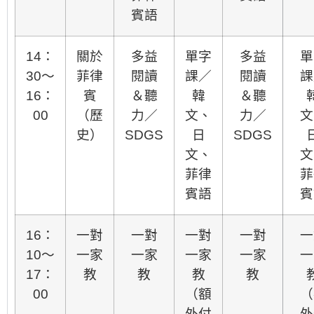
賓語
14：
關於
多益
單字
多益
單
30～
菲律
閱讀
課／
閱讀
課
16：
賓
＆聽
韓
＆聽
00
（歷
力／
文、
力／
文
史）
SDGS
日
SDGS
文、
文
菲律
菲
賓語
賓
16：
一對
一對
一對
一對
一
10～
一家
一家
一家
一家
一
17：
教
教
教
教​​​​
00
（額
（
外付
外