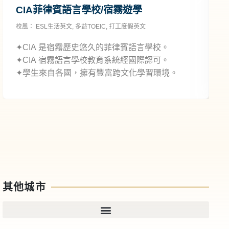
CIA菲律賓語言學校/宿霧遊學
校風：
ESL生活英文
,
多益TOEIC
,
打工度假英文
校
C
✦CIA 是宿霧歷史悠久的菲律賓語言學校。
✦CIA 宿霧語言學校教育系統經國際認可。
✦學生來自各國，擁有豐富跨文化學習環境。
其他城市