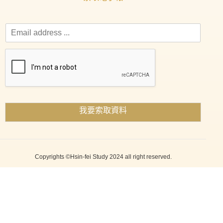
我要索取資料
Copyrights ©Hsin-fei Study 2024 all right reserved.