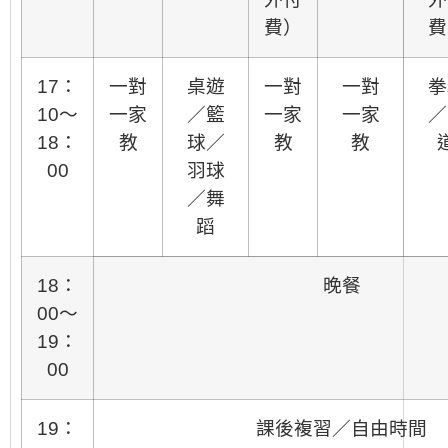
費）
費
17：
一對
桌遊
一對
一對
拳
10～
一家
／籃
一家
一家
／
18：
教
球／
教
教
00
羽球
／舞
蹈
18：
晚餐
00～
19：
00
19：
課後複習／自由時間