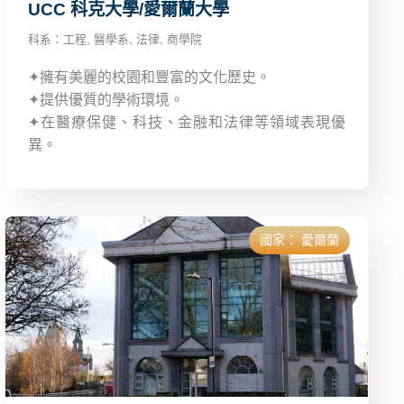
UCC 科克大學/愛爾蘭大學
科系：
工程
,
醫學系
,
法律
,
商學院
✦擁有美麗的校園和豐富的文化歷史。
✦提供優質的學術環境。
✦在醫療保健、科技、金融和法律等領域表現優
異。
國家：
愛爾蘭