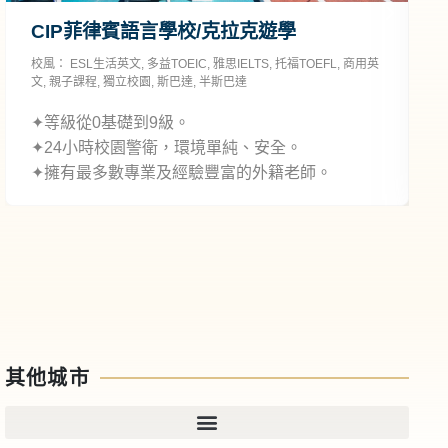
CIP菲律賓語言學校/克拉克遊學
校風：
ESL生活英文
,
多益TOEIC
,
雅思IELTS
,
托福TOEFL
,
商用英
校
文
,
親子課程
,
獨立校園
,
斯巴達
,
半斯巴達
✦等級從0基礎到9級。
✦24小時校園警衛，環境單純、安全。
✦擁有最多數專業及經驗豐富的外籍老師。
其他城市