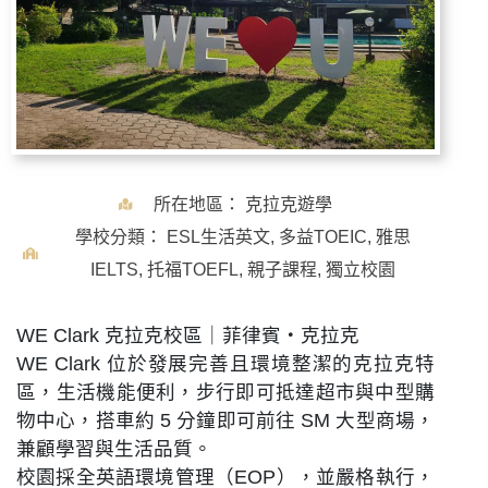
所在地區：
克拉克遊學
學校分類：
ESL生活英文
,
多益TOEIC
,
雅思
IELTS
,
托福TOEFL
,
親子課程
,
獨立校園
WE Clark 克拉克校區｜菲律賓・克拉克
WE Clark 位於發展完善且環境整潔的克拉克特
區，生活機能便利，步行即可抵達超市與中型購
物中心，搭車約 5 分鐘即可前往 SM 大型商場，
兼顧學習與生活品質。
校園採全英語環境管理（EOP），並嚴格執行，