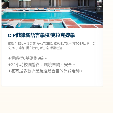
CIP菲律賓語言學校/克拉克遊學
校風：
ESL生活英文
,
多益TOEIC
,
雅思IELTS
,
托福TOEFL
,
商用英
校
文
,
親子課程
,
獨立校園
,
斯巴達
,
半斯巴達
✦等級從0基礎到9級。
✦24小時校園警衛，環境單純、安全。
✦擁有最多數專業及經驗豐富的外籍老師。