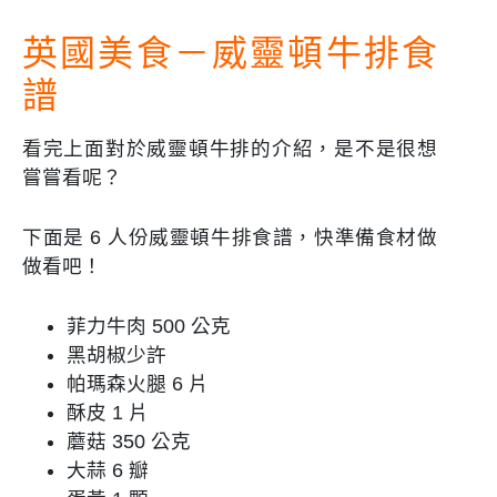
英國美食－
威靈頓牛排食
譜
看完上面對於
威靈頓牛排的介紹，是不是很想
嘗嘗看呢？
下面是
6 人份
威靈頓牛排食譜，快準備食材做
做看吧！
菲力牛肉 500 公克
黑胡椒少許
帕瑪森火腿 6 片
酥皮 1 片
蘑菇 350 公克
大蒜 6 瓣