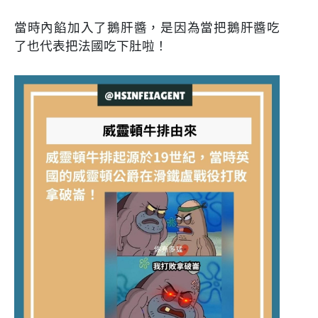
當時內餡加入了鵝肝醬，是因為當把鵝肝醬吃
了也代表把法國吃下肚啦！