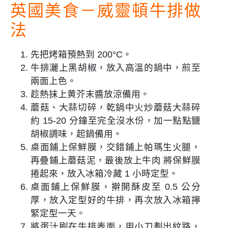
英國美食－
威靈頓牛排做
法
先把烤箱預熱到 200°C。
牛排灑上黑胡椒，放入高溫的鍋中，煎至
兩面上色。
趁熱抹上黄芥末醬放涼備用。
蘑菇、大蒜切碎，乾鍋中火炒蘑菇大蒜碎
約 15-20 分鐘至完全沒水份，加一點點鹽
胡椒調味，起鍋備用。
桌面鋪上保鮮膜，交錯鋪上帕瑪生火腿，
再疊鋪上蘑菇泥，最後放上牛肉 將保鮮膜
捲起來，放入冰箱冷藏 1 小時定型。
桌面鋪上保鮮膜，擀開酥皮至 0.5 公分
厚，放入定型好的牛排，再次放入冰箱擰
緊定型一天。
將蛋汁刷在牛排表面，用小刀劃出紋路，