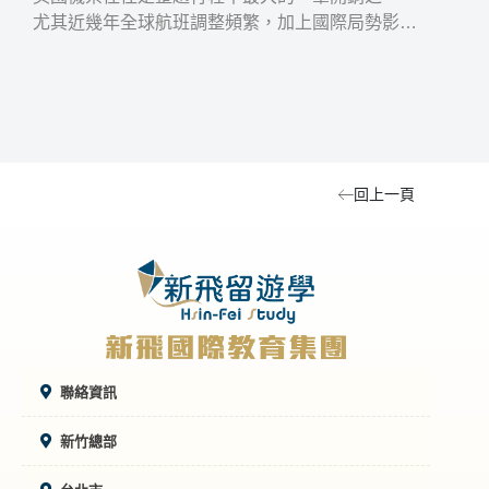
尤其近幾年全球航班調整頻繁，加上國際局勢影響
際高中
航線與價格，讓不少人開始思考：到底什麼時候買
交換
最便宜？這篇文章會從實際價格、航班選擇、購買
技巧到比價方式，完整整理 2026 年台灣飛英國的
機票資訊。
回上一頁
聯絡資訊
新竹總部