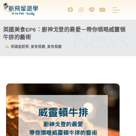
News
英國美食EP6：廚神戈登的最愛－帶你領略威靈頓
牛排的藝術
英國留遊學
,
美食餐廳
,
美食餐廳