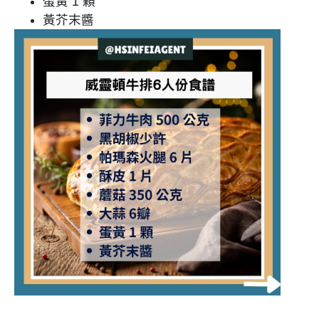
蛋黃 1 顆
黃芥末醬