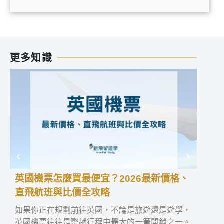
更多知識
英國機票怎麼買最便宜？2026最新價格、
國際
直飛航班與比價全攻略
外就
如果你正在規劃前往英國，不論是旅遊還是遊學，
全台
英國機票往往是整趟行程中最大的一筆開銷之一。
高中