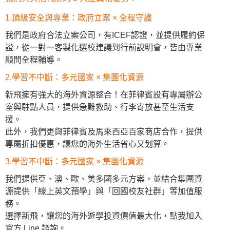
1.頂級安全與專業：政府立案 × 全程守護
我們是政府合法立案公司，有ICEF認證，並提供履約保
證，從一對一客製化選校建議到行前說明會，皆由專業
顧問全程輔導。
2.學習不中斷：多元國家 × 集團化資源
新飛擁有強大的海外資源整合！在菲律賓設有專屬辦公
室與駐點人員，提供急難救助、行李寄放甚至生活支
援。
此外，我們更與菲律賓及馬來西亞百家商店合作，提供
專屬折扣優惠，讓您的海外生活省心又划算。
3.學習不中斷：多元國家 × 集團化資源
我們提供亞、澳、歐、美多國多元方案，並結合集團資
源提供「線上英文預學」與「回國校友社群」等加值服
務。
選擇新飛，讓您的海外遊學投資價值最大化，點我加入
官方 Line 諮詢。