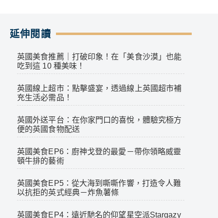
延伸閱讀
英國美食推薦｜打破印象！在「美食沙漠」也能
吃到這 10 種美味！
英國線上超市：點擊盛宴，透過線上英國超市補
充生活必需品！
英國外送平台：在你家門口的喜悅，體驗究極方
便的英國食物配送
英國美食EP6：廚神戈登的最愛－帶你領略威靈
頓牛排的藝術
英國美食EP5：從大海到嘶嘶作響，打造令人難
以抗拒的英式經典－炸魚薯條
英國美食EP4：遠近馳名的仰望星空派Stargazy