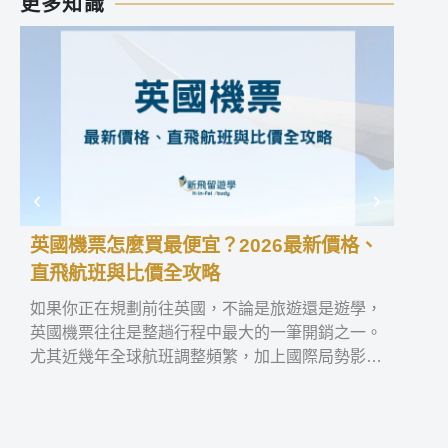
更多知識
英國機票怎麼買最便宜？2026最新價格、
國際
直飛航班與比價全攻略
外就
如果你正在規劃前往英國，不論是旅遊還是遊學，
全台
英國機票往往是整趟行程中最大的一筆開銷之一。
高中
尤其近幾年全球航班調整頻繁，加上國際局勢影響
際高中
航線與價格，讓不少人開始思考：到底什麼時候買
交換
最便宜？這篇文章會從實際價格、航班選擇、購買
技巧到比價方式，完整整理 2026 年台灣飛英國的