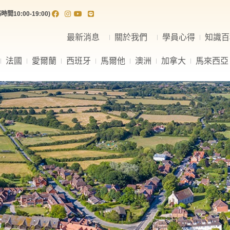
間10:00-19:00)
最新消息
關於我們
學員心得
知識百
法國
愛爾蘭
西班牙
馬爾他
澳洲
加拿大
馬來西亞