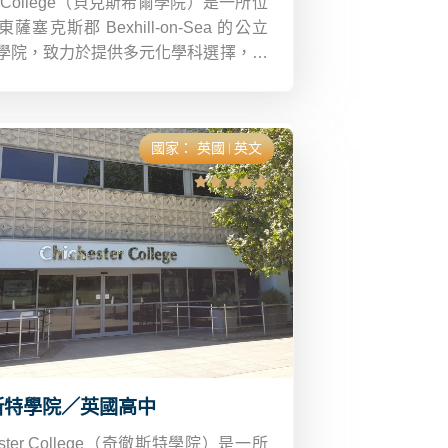
ill College（貝克斯希爾學院）是一所位
薩塞克斯郡 Bexhill-on-Sea 的公立
學院，致力於提供多元化學科選擇，包
Level（公開試）、職業技術證書、T
el、GCSE、成人進修及國際預科課程，
調學生升學與未來職涯規劃。
國家：
英國
英文
斯特學院／英國高中
hester College（奇徹斯特學院）是一所