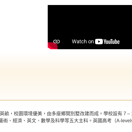
佔地 80 英畝，校園環境優美，由多座鄉間別墅改建而成。學校設有 7 
藝術、經濟、英文、數學及科學等五大主科。英國高考（A-levels）