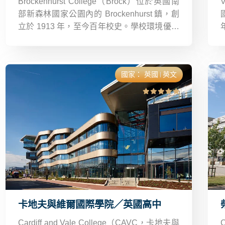
Brockenhurst College（Brock）位於英國南
部新森林國家公園內的 Brockenhurst 鎮，創
立於 1913 年，至今百年校史。學校環境優美
且安全，交通便捷，鄰近 Southampton 與
Bournemouth 兩大城市。
國家：
英國
英文
卡地夫與維爾國際學院／英國高中
Cardiff and Vale College（CAVC，卡地夫與