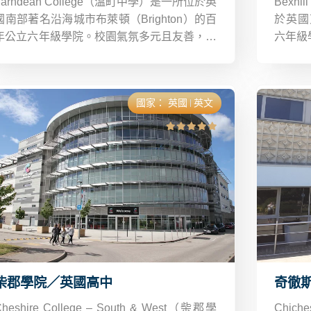
Varndean College（溫町中學）是一所位於英
Bexh
國南部著名沿海城市布萊頓（Brighton）的百
於英國東
年公立六年級學院。校園氣氛多元且友善，超
六年級
過 94% 羅素集團聯盟大學畢業生得到一級或
含A 
高二級榮譽學位，遠超私校平均。
Lev
特別強
國家：
英國
英文
柴郡學院／英國高中
奇徹
Cheshire College – South & West（柴郡學
Chic