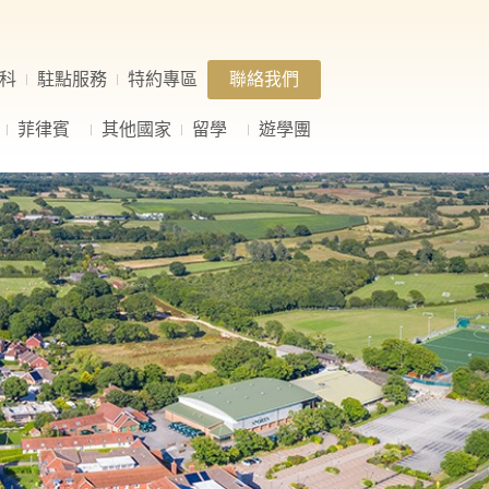
科
駐點服務
特約專區
聯絡我們
菲律賓
其他國家
留學
遊學團