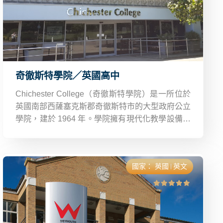
奇徹斯特學院／英國高中
Chichester College（奇徹斯特學院）是一所位於
英國南部西薩塞克斯郡奇徹斯特市的大型政府公立
學院，建於 1964 年。學院擁有現代化教學設備，
如實驗室、電腦室、視聽中心及多功能體育館，致
力於提供多元化學科選擇，強調學術與職業技能並
重。
國家：
英國
英文