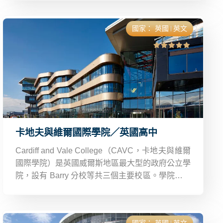
GCSE、成人進修及國際預科課程，特別強調學生
升學與未來職涯規劃。
國家：
英國
英文
卡地夫與維爾國際學院／英國高中
Cardiff and Vale College（CAVC，卡地夫與維爾
國際學院）是英國威爾斯地區最大型的政府公立學
院，設有 Barry 分校等共三個主要校區。學院環境
現代，交通方便，周邊生活機能一流。CAVC 每
年服務超過 30,000 名學生，學生來自全球 30 餘
國。