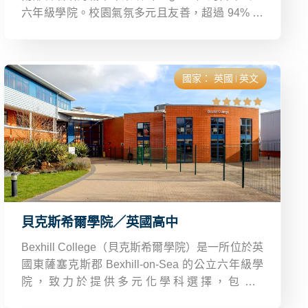
六年級學院。校園氣氛多元且友善，超過 94% 羅
素集團聯盟大學畢業生得到一級或高二級榮譽學
位，遠超私校平均。
國家：
英國
英文
貝克斯希爾學院／英國高中
Bexhill College（貝克斯希爾學院）是一所位於英
國東薩塞克斯郡 Bexhill-on-Sea 的公立六年級學
院，致力於提供多元化學科選擇，包含A
Level（公開試）、職業技術證書、T Level、