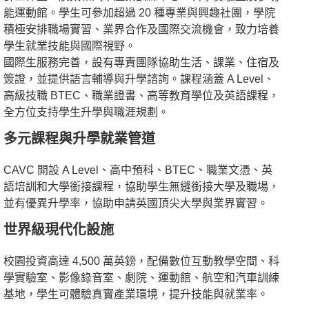
能運動館。學生可參加超過 20 種專業與興趣社團，學院
積極安排職場實習、業界合作及國際交流機會，致力培養
學生就業技能與國際視野。​
國際生服務完善，設有專責團隊協助生活、課業、住宿及
簽證，並提供語言輔導與升學諮詢。課程涵蓋 A Level、
高級技職 BTEC、職業證書、高等教育學位及英語課程，
全方位支持學生升學與職涯規劃。
多元課程與升學就業管道
CAVC 開設 A Level、高中預科、BTEC、職業文憑、英
語培訓和大學銜接課程，協助學生無縫銜接大學及職場，
並有優異升學率，協助申請英國頂尖大學與業界實習。​
世界級現代化設施
校園投資高達 4,500 萬英鎊，配備數位互動教學空間、科
學實驗室、影像錄音室、劇院、運動館、航空和汽車訓練
基地，學生可體驗真實產業環境，提升技能與就業率。​