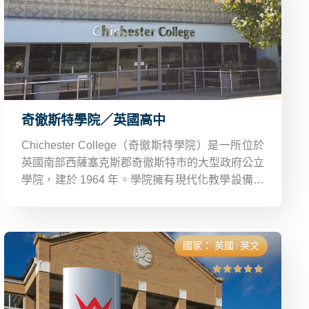
奇徹斯特學院／英國高中
Chichester College（奇徹斯特學院）是一所位於
英國南部西薩塞克斯郡奇徹斯特市的大型政府公立
學院，建於 1964 年。學院擁有現代化教學設備，
如實驗室、電腦室、視聽中心及多功能體育館，致
力於提供多元化學科選擇，強調學術與職業技能並
重。
國家：
英國
英文