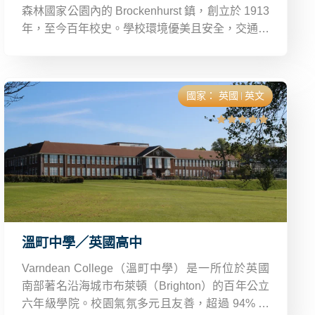
森林國家公園內的 Brockenhurst 鎮，創立於 1913
年，至今百年校史。學校環境優美且安全，交通便
捷，鄰近 Southampton 與 Bournemouth 兩大城
市。
國家：
英國
英文
溫町中學／英國高中
Varndean College（溫町中學）是一所位於英國
南部著名沿海城市布萊頓（Brighton）的百年公立
六年級學院。校園氣氛多元且友善，超過 94% 羅