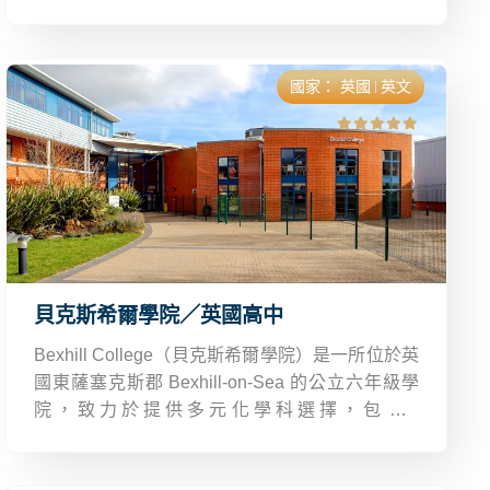
素集團聯盟大學畢業生得到一級或高二級榮譽學
位，遠超私校平均。
國家：
英國
英文
貝克斯希爾學院／英國高中
Bexhill College（貝克斯希爾學院）是一所位於英
國東薩塞克斯郡 Bexhill-on-Sea 的公立六年級學
院，致力於提供多元化學科選擇，包含A
Level（公開試）、職業技術證書、T Level、
GCSE、成人進修及國際預科課程，特別強調學生