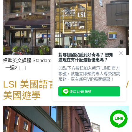
對哪個國家感到好奇嗎？ 想知
道現在有什麼最新優惠嗎？
標準英文課程 Standard General English Course 課程特色：
👇🏻點下方按鈕加入新飛 LINE 官方
一週2 […]
帳號，就能立即預約專人尊榮諮詢
服務，享有新飛VIP獨家優惠！
LSI 美國語言學校 波士頓校區/
連結 LINE 帳號
美國遊學