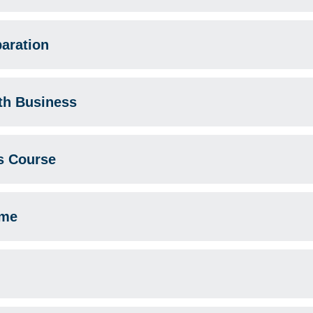
ration
 Business
 Course
mme