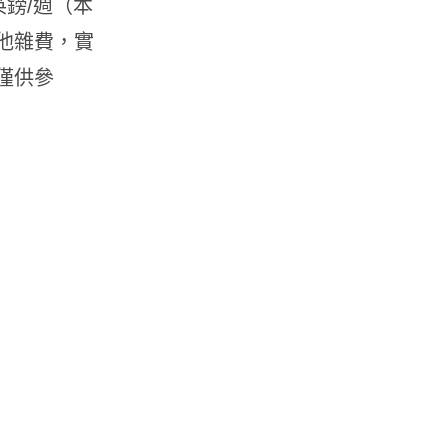
英鎊/週（本
他雜費，實
僅供參