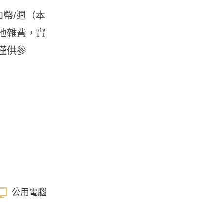
加幣/週（本
他雜費，實
僅供參
公用電腦