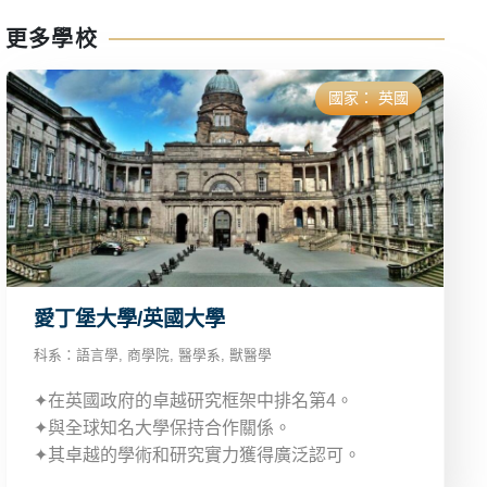
更多學校
國家：
英國
愛丁堡大學/英國大學
科系：
語言學
,
商學院
,
醫學系
,
獸醫學
✦在英國政府的卓越研究框架中排名第4。
✦與全球知名大學保持合作關係。
✦其卓越的學術和研究實力獲得廣泛認可。