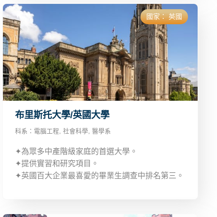
國家：
英國
布里斯托大學/英國大學
科系：
電腦工程
,
社會科學
,
醫學系
✦為眾多中產階級家庭的首選大學。
✦提供實習和研究項目。
✦英國百大企業最喜愛的畢業生調查中排名第三。