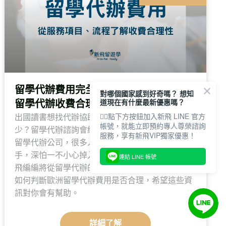
留學代辦費用完全解析：從服務流程了解
對哪個國家感到好奇嗎？ 想知
道現在有什麼最新優惠嗎？
留學代辦收費合理嗎？
👇🏻點下方按鈕加入新飛 LINE 官方
出國讀書想找代辦協助，但是留學代辦費用是多
帳號，就能立即預約專人尊榮諮詢
少？留學代辦諮詢會經過哪些程序？坊間有非常多
服務，享有新飛VIP獨家優惠！
留學代辦公司，很多人想找留學代辦推薦卻無從下
手，深怕一不小心掉入顧問人員的話術中。今天新
連結 LINE 帳號
飛編編將從留學代辦的服務項目與代辦流程，教你
如何判斷歐洲留學代辦費用是否合理，希望這些資
訊對你會有幫助。
詳細了解