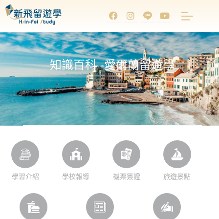
知識百科 -愛爾蘭留遊學
學習介紹
學校報導
機票簽證
旅遊景點