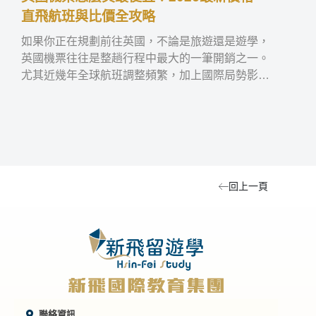
直飛航班與比價全攻略
格與
如果你正在規劃前往英國，不論是旅遊還是遊學，
如果
英國機票往往是整趟行程中最大的一筆開銷之一。
學，
尤其近幾年全球航班調整頻繁，加上國際局勢影響
國與
航線與價格，讓不少人開始思考：到底什麼時候買
班選
最便宜？這篇文章會從實際價格、航班選擇、購買
需要
技巧到比價方式，完整整理 2026 年台灣飛英國的
間到
機票資訊。
回上一頁
聯絡資訊