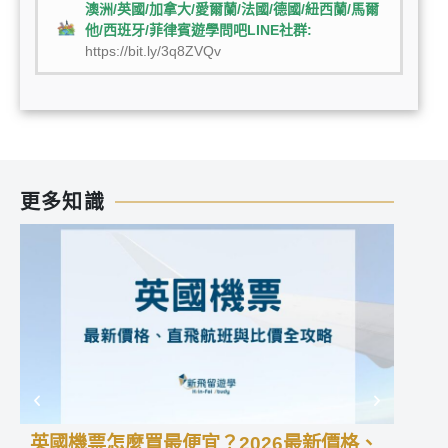
澳洲/英國/加拿大/愛爾蘭/法國/德國/紐西蘭/馬爾
他/西班牙/菲律賓遊學問吧LINE社群:
https://bit.ly/3q8ZVQv
更多知識
英國機票怎麼買最便宜？2026最新價格、
愛爾