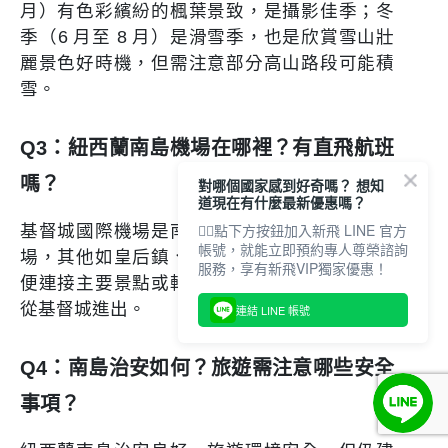
月）有色彩繽紛的楓葉景致，是攝影佳季；冬
季（6 月至 8 月）是滑雪季，也是欣賞雪山壯
麗景色好時機，但需注意部分高山路段可能積
雪。
Q3：紐西蘭南島機場在哪裡？有直飛航班
嗎？
對哪個國家感到好奇嗎？ 想知
道現在有什麼最新優惠嗎？
👇🏻點下方按鈕加入新飛 LINE 官方
基督城國際機場是南島最主要的國際與國內機
帳號，就能立即預約專人尊榮諮詢
場，其他如皇后鎮、但尼丁也有國內航班，方
服務，享有新飛VIP獨家優惠！
便連接主要景點或轉機。大多數自由行旅客會
從基督城進出。
連結 LINE 帳號
Q4：南島治安如何？旅遊需注意哪些安全
事項？