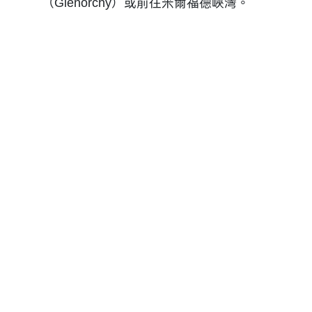
（Glenorchy）或前往米爾福德峽灣。