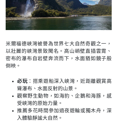
米爾福德峽灣被譽為世界七大自然奇觀之一，
以壯麗的峽灣景致聞名。高山峭壁直插雲霄、
密布的瀑布自岩壁奔流而下，水面猶如鏡子般
倒映。
必玩
：搭乘遊船深入峽灣，近距離觀賞高
聳瀑布、水面反射的山景。
觀察野生動物，如海豹、企鵝和海豚，感
受峽灣的原始力量。
推薦多花時間參加過夜遊輪或獨木舟，深
入體驗靜謐大自然。