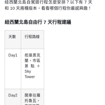
紐西蘭北島自駕遊行程怎麼安排？以下有 7 天
和 10 天兩種版本，看看哪個行程你最感興趣！
紐西蘭北島自由行 7 天行程建議
天數
行程路線
Day1
抵達奧克
蘭，市區
景點＋
Sky
Tower
Day2
開車往羅
托魯瓦，