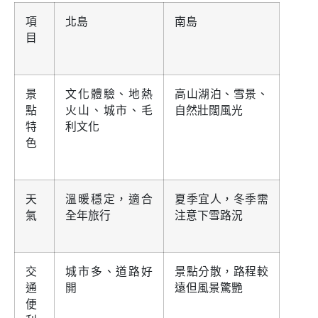
項
北島
南島
目
景
文化體驗、地熱
高山湖泊、雪景、
點
火山、城市、毛
自然壯闊風光
特
利文化
色
天
溫暖穩定，適合
夏季宜人，冬季需
氣
全年旅行
注意下雪路況
交
城市多、道路好
景點分散，路程較
通
開
遠但風景驚艷
便