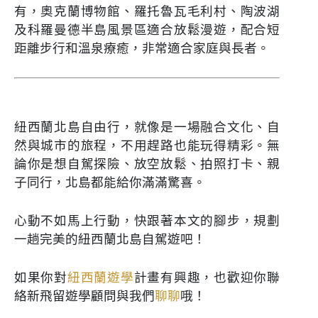
有，奧克蘭博物館、羅托魯瓦毛利村、陶波湖
及科羅曼德半島風景區適合放鬆漫遊，配合短
距離步行和溫泉療癒，非常適合家庭與長者。
紐西蘭北島自由行，就像是一場融合文化、自
然與城市的旅程，不用趕路也能玩得精彩。無
論你是想自駕探險、放空放鬆、拍照打卡、親
子同行，北島都能給你滿滿驚喜。
心動不如馬上行動，快跟著本文的腳步，規劃
一趟完美的紐西蘭北島自駕遊吧！
如果你對
紐西蘭遊學
計畫有興趣，也歡迎你聯
絡新飛留遊學顧問與我們
聊聊
哦！