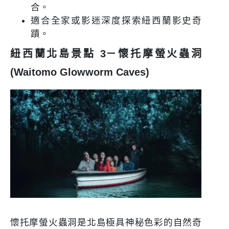
合。
適合全家或影迷深度探索紐西蘭影史奇
蹟。
紐西蘭北島景點 3－懷托摩螢火蟲洞
(Waitomo Glowworm Caves)
懷托摩螢火蟲洞是北島極具神秘色彩的自然奇