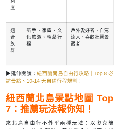
利
度
適
新手、家庭、文
戶外愛好者、自駕
合
化旅遊、輕鬆行
達人、喜歡壯麗景
族
程
觀者
群
▶延伸閱讀：
紐西蘭南島自由行攻略｜Top 8 必
訪景點、10-14 天自駕行程規劃！
紐西蘭北島景點地圖 Top
7：推薦玩法報你知！
來北島自由行不外乎兩種玩法：以奧克蘭