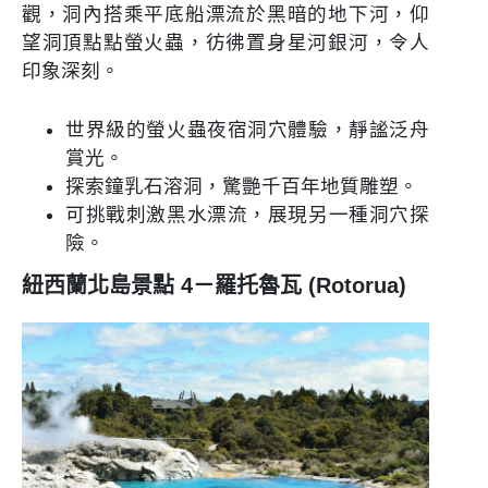
觀，洞內搭乘平底船漂流於黑暗的地下河，仰
望洞頂點點螢火蟲，彷彿置身星河銀河，令人
印象深刻。
世界級的螢火蟲夜宿洞穴體驗，靜謐泛舟
賞光。
探索鐘乳石溶洞，驚艷千百年地質雕塑。
可挑戰刺激黑水漂流，展現另一種洞穴探
險。
紐西蘭北島景點 4－羅托魯瓦 (Rotorua)