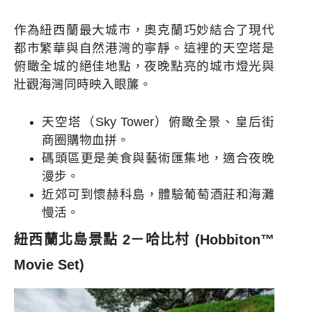
作為紐西蘭最大城市，奧克蘭巧妙結合了現代
都市繁華與自然港灣的寧靜。這裡的天空塔是
俯瞰全城的絕佳地點，夜晚點亮的城市燈光與
壯觀海灣同時映入眼簾。
天空塔（Sky Tower）俯瞰全景、皇后街
商圈購物血拼。
碼頭區更是美食與藝術匯集地，適合夜晚
漫步。
近郊可到懷赫科島，體驗葡萄酒莊和海灘
慢活。
紐西蘭北島景點 2－哈比村 (Hobbiton™
Movie Set)