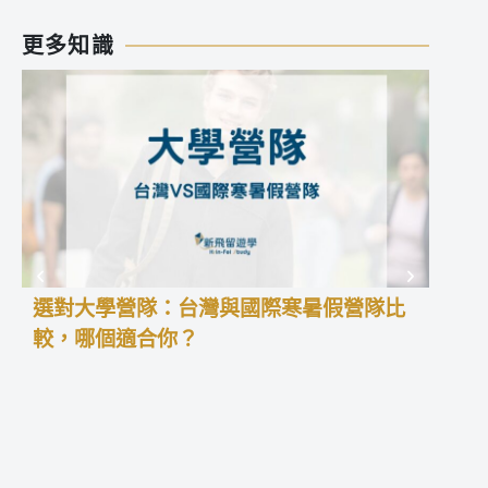
更多知識
選對大學營隊：台灣與國際寒暑假營隊比
高中
較，哪個適合你？
學預
高中
積經
暑假
更能
留學