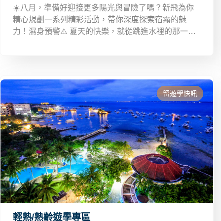
☀️八月，準備好迎接更多陽光與冒險了嗎？新飛為你
精心規劃一系列精彩活動，帶你深度探索宿霧的魅
力！濕身預警⚠️ 夏天的快樂，就從跳進水裡的那一刻
開始！這個月連開 3 場的 OSLOB＋MOALBOAL 超人
氣爆水行程等你一起加入！立即報名，跟著新飛開啟
這場盛夏的冒險之旅吧！
留遊學快訊
輕熟/熟齡遊學專區