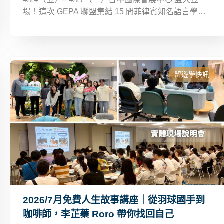
場！這次 GEPA 聯盟集結 15 間菲律賓知名語言學校
強勢出擊，現場能直接向學校經理諮詢課程、住宿與
優惠方案，還能搶到旅展獨家折扣與多重好禮！
留遊學快訊
2026/7月免費人生故事講座｜從羽球國手到
咖啡師，李芷蓁 Roro 帶你找回自己