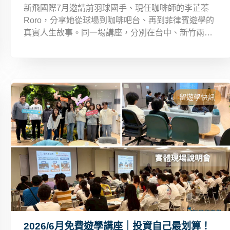
新飛國際7月邀請前羽球國手、現任咖啡師的李芷蓁
Roro，分享她從球場到咖啡吧台、再到菲律賓遊學的
真實人生故事。同一場講座，分別在台中、新竹兩地
舉辦，歡迎依方便場次出席。有時候，永遠沒有下一
次。名額有限，立即報名！
留遊學快訊
2026/6月免費遊學講座｜投資自己最划算！