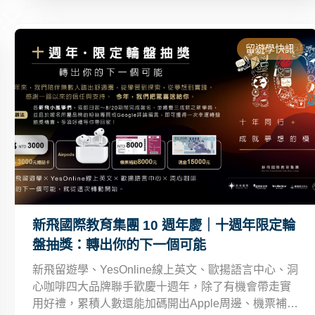
留遊學快訊
新飛國際教育集團 10 週年慶｜十週年限定輪
盤抽獎：轉出你的下一個可能
新飛留遊學、YesOnline線上英文、歐揚語言中心、洞
心咖啡四大品牌聯手歡慶十週年，除了有機會帶走實
用好禮，累積人數還能加碼開出Apple周邊、機票補助