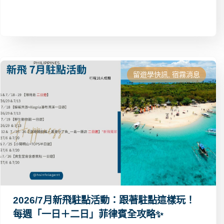
留遊學快訊
,
宿霧消息
2026/7月新飛駐點活動：跟著駐點這樣玩！
每週「一日＋二日」菲律賓全攻略✨