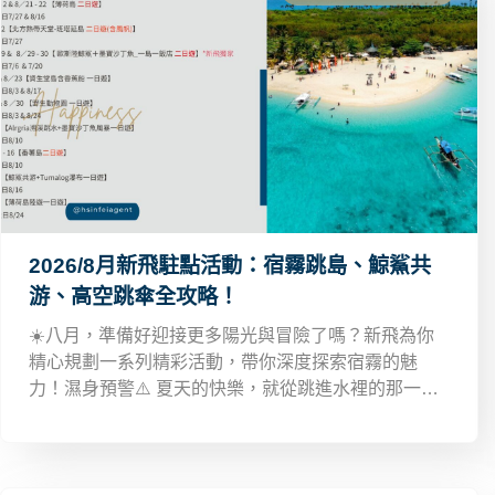
2026/8月新飛駐點活動：宿霧跳島、鯨鯊共
游、高空跳傘全攻略！
☀️八月，準備好迎接更多陽光與冒險了嗎？新飛為你
精心規劃一系列精彩活動，帶你深度探索宿霧的魅
力！濕身預警⚠️ 夏天的快樂，就從跳進水裡的那一刻
開始！這個月連開 3 場的 OSLOB＋MOALBOAL 超人
氣爆水行程等你一起加入！立即報名，跟著新飛開啟
這場盛夏的冒險之旅吧！